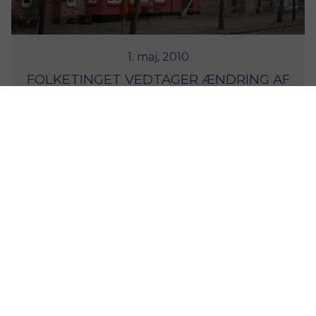
1. maj, 2010
FOLKETINGET VEDTAGER ÆNDRING AF
BYGNINGSFREDNINGSLOVEN
Det kom der enkelte forbedringer ud af –
men langt fra nok!