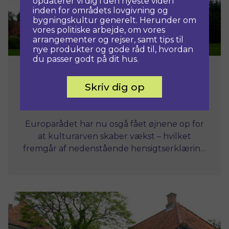
opdaterer vi dig i den nyeste viden
inden for områdets lovgivning og
bygningskultur generelt. Herunder om
vores politiske arbejde, om vores
arrangementer og rejser, samt tips til
nye produkter og gode råd til, hvordan
du passer godt på dit hus.
1. september, 2011
Skriv dig op
KULTURARVEN – EN RESSOURCE FOR
EUROPA
Europarådet har nu osgå fået øjnene op for
at kulturarven skaber vækst – hvilket
fremgår af nedenstående hensigtserklæring
afgivet af formandsskabet.