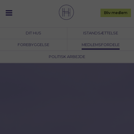
Skip
to
Bliv medlem
content
DIT HUS
ISTANDSÆTTELSE
FOREBYGGELSE
MEDLEMSFORDELE
POLITISK ARBEJDE