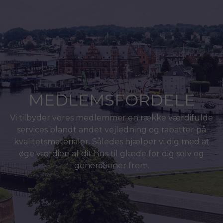
MEDLEMSFORDELE
Vi tilbyder vores medlemmer en række værdifulde
services blandt andet vejledning og rabatter på
kvalitetsmaterialer. Således hjælper vi dig med at
øge værdien af dit hus til glæde for dig selv og
generationer frem.