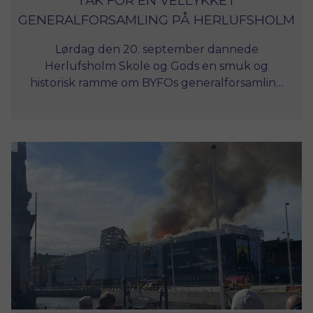
TAK FOR EN VELLYKKET
GENERALFORSAMLING PÅ HERLUFSHOLM
Lørdag den 20. september dannede
Herlufsholm Skole og Gods en smuk og
historisk ramme om BYFOs generalforsamling
2025. Vi vil gerne takke alle medlemmer, der
deltog og var med til at gøre dagen både
fagligt udbytterig og socialt givende.