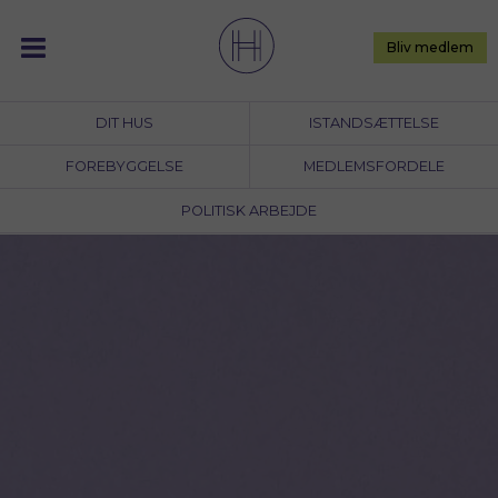
Skip
to
Bliv medlem
content
DIT HUS
ISTANDSÆTTELSE
FOREBYGGELSE
MEDLEMSFORDELE
POLITISK ARBEJDE