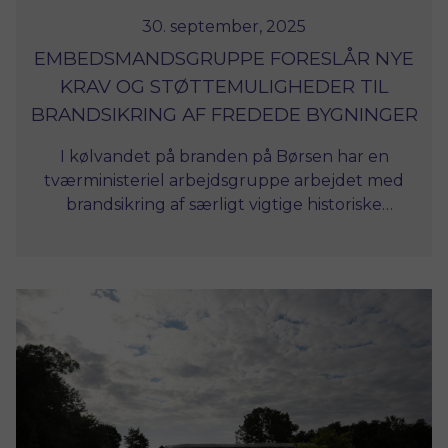
30. september, 2025
EMBEDSMANDSGRUPPE FORESLÅR NYE
KRAV OG STØTTEMULIGHEDER TIL
BRANDSIKRING AF FREDEDE BYGNINGER
I kølvandet på branden på Børsen har en
tværministeriel arbejdsgruppe arbejdet med
brandsikring af særligt vigtige historiske
bygninger. I en afrapportering den 22.
september 2025 kommer gruppen med en
række anbefalinger til, hvordan
brandsikringen af fredede bygninger kan
styrkes.