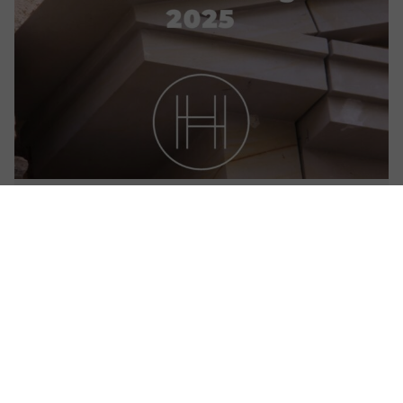
17. september, 2025
BYFOS ÅRSBERETNING 2025
Hvad går de egentlig og laver i BYFO og
Historiske Huse?
Læs vores årsberetning 2025 og få et indblik.