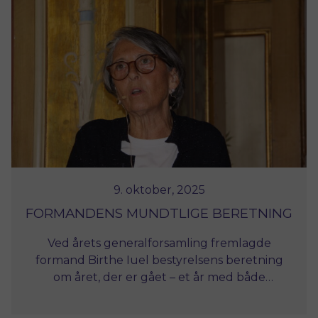
præcision og følelse for materialer er
altafgørende. Jacob arbejder med respekt for
bygningernes sjæl og benytter sig af
traditionelle teknikker – træ, kalk, trætjære
og linoliemaling – for at bevare det originale
udtryk. For ham handler restaurering om
mere end konstruktion: det er en passion for
at føre kulturarven videre og sikre, at
håndværkets stolte traditioner ikke
forsvinder.
9. oktober, 2025
FORMANDENS MUNDTLIGE BERETNING
Ved årets generalforsamling fremlagde
formand Birthe Iuel bestyrelsens beretning
om året, der er gået – et år med både
politiske fremskridt og nye udfordringer for
ejere af historiske huse. Læs om arbejdet med