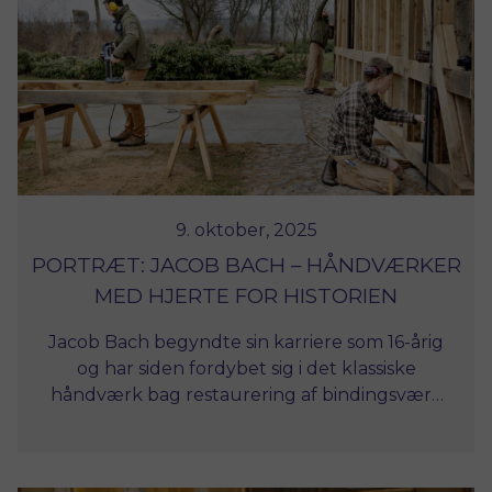
9. oktober, 2025
PORTRÆT: JACOB BACH – HÅNDVÆRKER
MED HJERTE FOR HISTORIEN
Jacob Bach begyndte sin karriere som 16-årig
og har siden fordybet sig i det klassiske
håndværk bag restaurering af bindingsværk
og fredede bygninger. Hans faglige
baggrund som tømrer og møbelsnedker har
ført ham ind i en niche, hvor integritet,