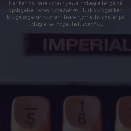
Her kan du læse vores nyeste indlæg eller gå på
opdagelse i vores nyhedsarkiv. Husk du også kan
bruge søgefunktionen i højre hjørne, hvis du er på
udkig efter noget helt specifikt.