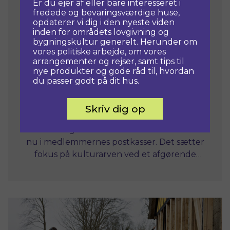
Er du ejer af eller bare interesseret i
fredede og bevaringsværdige huse,
opdaterer vi dig i den nyeste viden
inden for områdets lovgivning og
bygningskultur generelt. Herunder om
vores politiske arbejde, om vores
arrangementer og rejser, samt tips til
nye produkter og gode råd til, hvordan
du passer godt på dit hus.
20. oktober, 2025
NYT EFTERÅRSMAGASIN 2025
Skriv dig op
Efterårsmagasinet fra Historiske Huse lander
nu i medlemmernes postkasser. Det sætter
fokus på kulturarven ved et afgørende
vendepunkt – og på, hvem der i fremtiden
skal bære ansvaret for vores historiske huse.