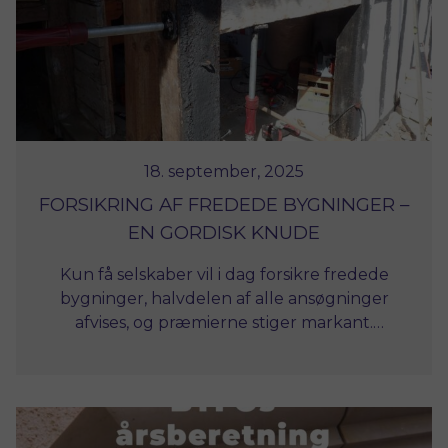
18. september, 2025
FORSIKRING AF FREDEDE BYGNINGER –
EN GORDISK KNUDE
Kun få selskaber vil i dag forsikre fredede
bygninger, halvdelen af alle ansøgninger
afvises, og præmierne stiger markant.
Historiske Huse har nu bedt kulturministeren
gribe ind.