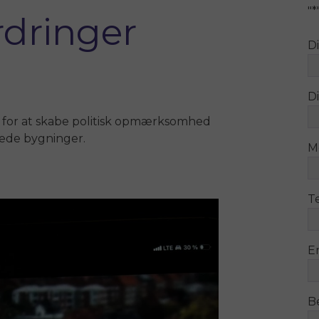
"
*
rdringer
D
Di
 for at skabe politisk opmærksomhed
dede bygninger.
M
T
E
B