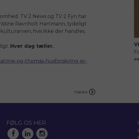
somhed. TV 2 News og TV 2 Fyn har
Christine Ravnholt Hartmann, tydeligt
kulturarven, hvis ikke der handles.
V
ligt.
Hver dag tæller.
F
>
atrine-og-thomas-husforsikring-er-
Næste
FØLG OS HER