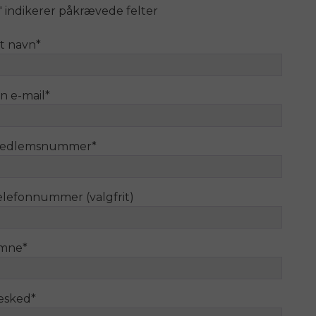
" indikerer påkrævede felter
it navn
*
n e-mail
*
edlemsnummer
*
elefonnummer (valgfrit)
mne
*
esked
*