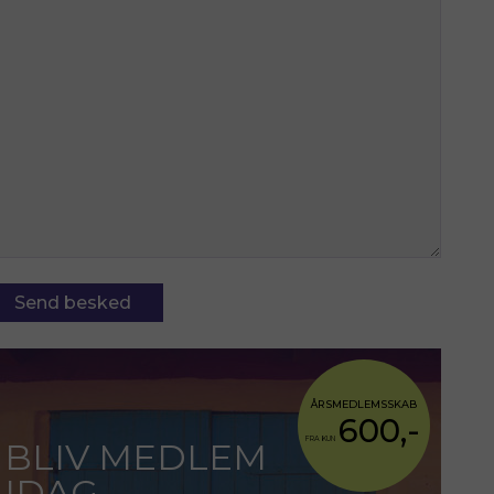
ÅRSMEDLEMSSKAB
600,-
FRA KUN
BLIV MEDLEM
IDAG