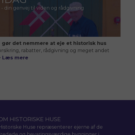
- din genvej til viden og rådgivning
i gør det nemmere at eje et historisk hus
orsikring, rabatter, rådgivning og meget andet
> Læs mere
OM HISTORISKE HUSE
Historiske Huse repræsenterer ejerne af de
fredede og bevaringsværdige bygninger i