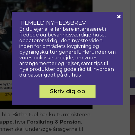
×
TILMELD NYHEDSBREV
Er du ejer af eller bare interesseret i
fredede og bevaringsværdige huse,
opdaterer vi dig i den nyeste viden
inden for områdets lovgivning og
bygningskultur generelt. Herunder om
vores politiske arbejde, om vores
arrangementer og rejser, samt tips til
nye produkter og gode råd til, hvordan
du passer godt på dit hus.
Skriv dig op
 bl.a. Birthe Iuel har kulturministeren
ruppe
, hvor
Forsikring & Pension
,
men skal undersøge årsagerne til