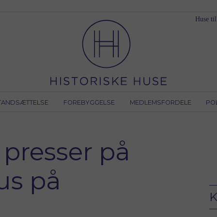
Huse til
TANDSÆTTELSE
FOREBYGGELSE
MEDLEMSFORDELE
PO
 presser på
kus på
K