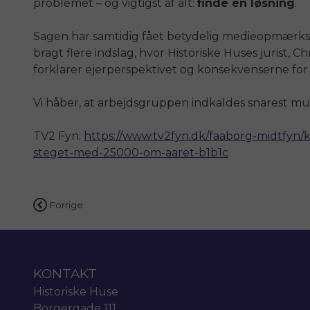
problemet – og vigtigst af alt:
finde en løsning
.
Sagen har samtidig fået betydelig medieopmærk
bragt flere indslag, hvor Historiske Huses jurist, 
forklarer ejerperspektivet og konsekvenserne for 
Vi håber, at arbejdsgruppen indkaldes snarest mu
TV2 Fyn:
https://www.tv2fyn.dk/faaborg-midtfyn/k
steget-med-25000-om-aaret-b1b1c
Indlægsnavigation
Forrige
KONTAKT
Historiske Huse
Borgergade 111