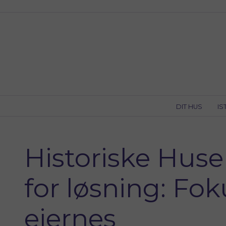
Skip
to
content
DIT HUS
IS
Historiske Huse
for løsning: Fo
ejernes