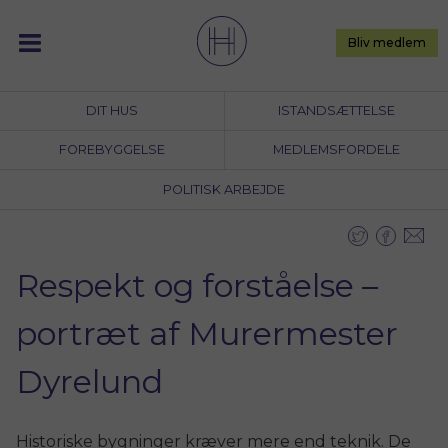
Skip
to
Bliv medlem
content
DIT HUS
ISTANDSÆTTELSE
FOREBYGGELSE
MEDLEMSFORDELE
POLITISK ARBEJDE
Respekt og forståelse –
portræt af Murermester
Dyrelund
Historiske bygninger kræver mere end teknik. De