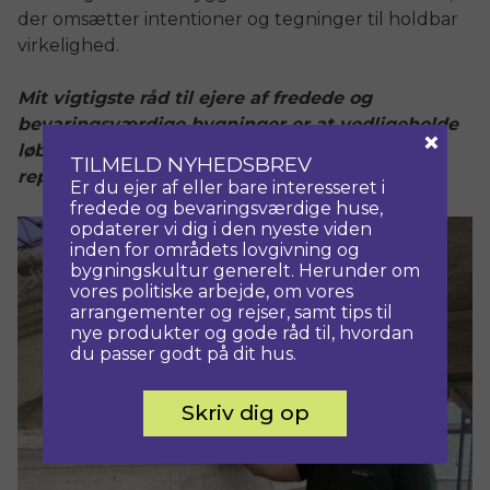
der omsætter intentioner og tegninger til holdbar
virkelighed.
Mit vigtigste råd til ejere af fredede og
bevaringsværdige bygninger er at vedligeholde
×
løbende. Små indgreb i tide sparer store
TILMELD NYHEDSBREV
reparationer senere.
Er du ejer af eller bare interesseret i
fredede og bevaringsværdige huse,
opdaterer vi dig i den nyeste viden
inden for områdets lovgivning og
bygningskultur generelt. Herunder om
vores politiske arbejde, om vores
arrangementer og rejser, samt tips til
nye produkter og gode råd til, hvordan
du passer godt på dit hus.
Skriv dig op