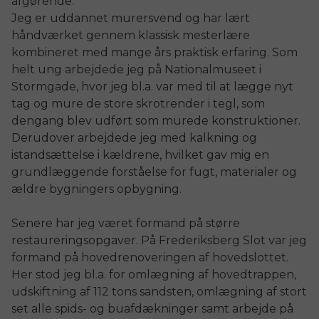
afgørende.
Jeg er uddannet murersvend og har lært
håndværket gennem klassisk mesterlære
kombineret med mange års praktisk erfaring. Som
helt ung arbejdede jeg på Nationalmuseet i
Stormgade, hvor jeg bl.a. var med til at lægge nyt
tag og mure de store skrotrender i tegl, som
dengang blev udført som murede konstruktioner.
Derudover arbejdede jeg med kalkning og
istandsættelse i kældrene, hvilket gav mig en
grundlæggende forståelse for fugt, materialer og
ældre bygningers opbygning.
Senere har jeg været formand på større
restaureringsopgaver. På Frederiksberg Slot var jeg
formand på hovedrenoveringen af hovedslottet.
Her stod jeg bl.a. for omlægning af hovedtrappen,
udskiftning af 112 tons sandsten, omlægning af stort
set alle spids- og buafdækninger samt arbejde på