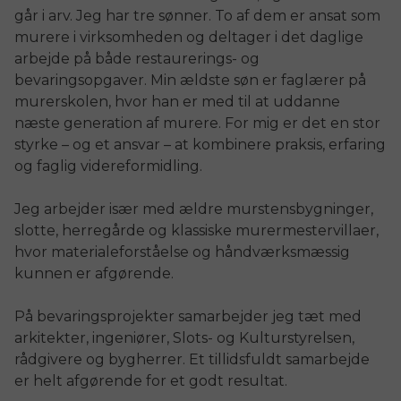
går i arv. Jeg har tre sønner. To af dem er ansat som
murere i virksomheden og deltager i det daglige
arbejde på både restaurerings- og
bevaringsopgaver. Min ældste søn er faglærer på
murerskolen, hvor han er med til at uddanne
næste generation af murere. For mig er det en stor
styrke – og et ansvar – at kombinere praksis, erfaring
og faglig videreformidling.
Jeg arbejder især med ældre murstensbygninger,
slotte, herregårde og klassiske murermestervillaer,
hvor materialeforståelse og håndværksmæssig
kunnen er afgørende.
På bevaringsprojekter samarbejder jeg tæt med
arkitekter, ingeniører, Slots- og Kulturstyrelsen,
rådgivere og bygherrer. Et tillidsfuldt samarbejde
er helt afgørende for et godt resultat.