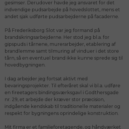
gesimser. Derudover havde jeg ansvaret for det
indvendige pudsarbejde på hovedslottet, mens et
andet sjak udførte pudsarbejderne på facaderne.
På Frederiksborg Slot var jeg formand på
brandsikringsarbejderne. Her stod jeg bl.a. for
gipspuds i tårnene, murerarbejder, etablering af
brandlemme samt tilmuring af vinduer i det store
tårn, så en eventuel brand ikke kunne sprede sig til
hovedbygningen.
I dag arbejder jeg fortsat aktivt med
bevaringsprojekter. Til efteråret skal vi bl.a. udføre
en fireetagers bindingsværksgavl i Godthersgade
nr. 29, et arbejde der kræver stor præcision,
indgående kendskab til traditionelle materialer og
respekt for bygningens oprindelige konstruktion.
Mit firma er et familieforetagende, og håndværket