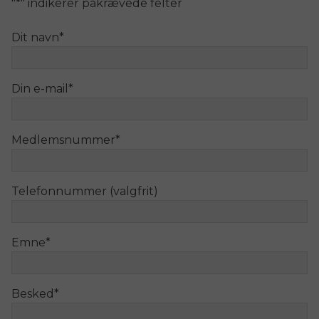
"
*
" indikerer påkrævede felter
Dit navn
*
Din e-mail
*
Medlemsnummer
*
Telefonnummer (valgfrit)
Emne
*
Besked
*