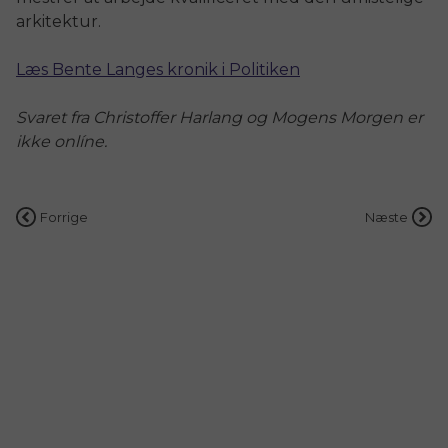
arkitektur.
Læs Bente Langes kronik i Politiken
Svaret fra Christoffer Harlang og Mogens Morgen er
ikke onlíne.
Indlægsnavigation
Forrige
Næste