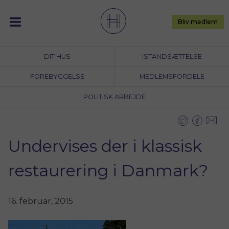
Skip
to
Bliv medlem
content
DIT HUS
ISTANDSÆTTELSE
FOREBYGGELSE
MEDLEMSFORDELE
POLITISK ARBEJDE
Undervises der i klassisk
restaurering i Danmark?
16. februar, 2015