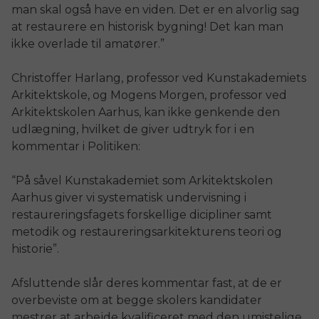
man skal også have en viden. Det er en alvorlig sag
at restaurere en historisk bygning! Det kan man
ikke overlade til amatører.”
Christoffer Harlang, professor ved Kunstakademiets
Arkitektskole, og Mogens Morgen, professor ved
Arkitektskolen Aarhus, kan ikke genkende den
udlægning, hvilket de giver udtryk for i en
kommentar i Politiken:
“På såvel Kunstakademiet som Arkitektskolen
Aarhus giver vi systematisk undervisning i
restaureringsfagets forskellige dicipliner samt
metodik og restaureringsarkitekturens teori og
historie”.
Afsluttende slår deres kommentar fast, at de er
overbeviste om at begge skolers kandidater
mestrer at arbejde kvalificeret med den umistelige