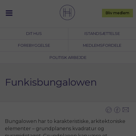
Skip
to
Bliv medlem
content
DIT HUS
ISTANDSÆTTELSE
FOREBYGGELSE
MEDLEMSFORDELE
POLITISK ARBEJDE
Funkisbungalowen
Bungalowen har to karakteristiske, arkitektoniske
elementer – grundplanens kvadratur og
pyramidetaget. Grundplanen kan være et