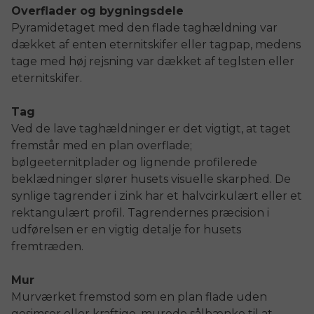
Overflader og bygningsdele
Pyramidetaget med den flade taghældning var
dækket af enten eternitskifer eller tagpap, medens
tage med høj rejsning var dækket af teglsten eller
eternitskifer.
Tag
Ved de lave taghældninger er det vigtigt, at taget
fremstår med en plan overflade;
bølgeeternitplader og lignende profilerede
beklædninger slører husets visuelle skarphed. De
synlige tagrender i zink har et halvcirkulært eller et
rektangulært profil. Tagrendernes præcision i
udførelsen er en vigtig detalje for husets
fremtræden.
Mur
Murværket fremstod som en plan flade uden
gesimser eller kraftige, murede sålbænke til at