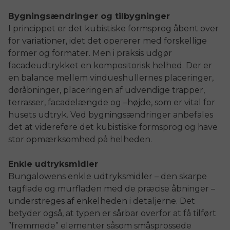
Bygningsændringer og tilbygninger
I princippet er det kubistiske formsprog åbent over
for variationer, idet det opererer med forskellige
former og formater. Men i praksis udgør
facadeudtrykket en kompositorisk helhed. Der er
en balance mellem vindueshullernes placeringer,
døråbninger, placeringen af udvendige trapper,
terrasser, facadelængde og –højde, som er vital for
husets udtryk. Ved bygningsændringer anbefales
det at videreføre det kubistiske formsprog og have
stor opmærksomhed på helheden.
Enkle udtryksmidler
Bungalowens enkle udtryksmidler – den skarpe
tagflade og murfladen med de præcise åbninger –
understreges af enkelheden i detaljerne. Det
betyder også, at typen er sårbar overfor at få tilført
”fremmede” elementer såsom småsprossede