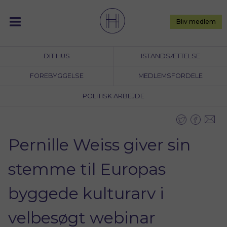
Skip
to
Bliv medlem
content
DIT HUS
ISTANDSÆTTELSE
FOREBYGGELSE
MEDLEMSFORDELE
POLITISK ARBEJDE
Pernille Weiss giver sin
stemme til Europas
byggede kulturarv i
velbesøgt webinar