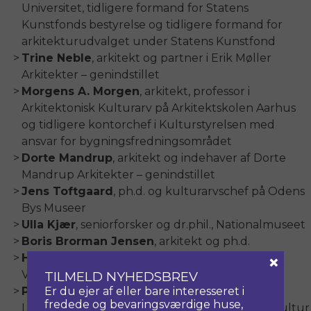
Universitet, tidligere formand for Statens
Kunstfonds bestyrelse og tidligere formand for
arkitekturudvalget under Statens Kunstfond
Trine Neble
, arkitekt og partner i Erik Møller
Arkitekter – genindstillet
Morgens A. Morgen
, arkitekt, professor i
Arkitektonisk Kulturarv på Arkitektskolen Aarhus
og tidligere kontorchef i Kulturstyrelsen med
ansvar for bygningsfredningsområdet
Dorte Mandrup
, arkitekt og indehaver af Dorte
Mandrup Arkitekter – genindstillet
Jens Toftgaard
, ph.d. og kulturarvschef på Odens
Bys Museer
Ulla Kjær
, seniorforsker og dr.phil., Nationalmuseet
Boris Brorman Jensen
, arkitekt og ph.d.
×
Holger Bisgaard
, arkitekt, Erhvervs- og
Vækstministeriet
TILMELD NYHEDSBREV
Er du ejer af eller bare interesseret i
Peter Hee
, arkitekt og formand for
fredede og bevaringsværdige huse,
Landsforeningen for Bygnings- og Landskabskultur