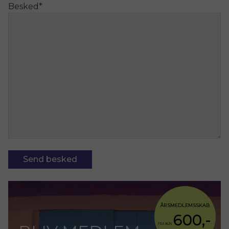
Besked
*
ÅRSMEDLEMSSKAB
600,-
FRA KUN