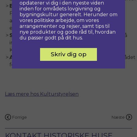
opdaterer vi dig i den nyeste viden
Birthe Iuel
, formand for Bygnings Frednings
inden for områdets lovgivning og
Foreningen BYFO, sammenslutningen af ejere,
bygningskultur generelt. Herunder om
vores politiske arbejde, om vores
administratorer og brugere af private fredede
arrangementer og rejser, samt tips til
ejendomme i Danmark, – genindstillet
nye produkter og gode råd til, hvordan
Steen Høyer
, landskabsarkitekt og professor på
du passer godt på dit hus.
institut for Bygningskunst – By og Landskab på
KADK – genindstillet.
Skriv dig op
Anja Kongsdal
, selvstændig og medlem af byrådet
for Venstre i Nyborg – genindstillet.
Læs mere hos Kulturstyrelsen
Indlægsnavigation
Forrige
Næste
KONTAKT HISTORISKE HUSE