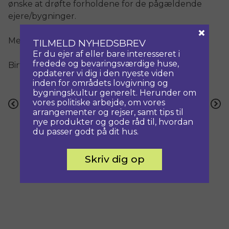
ønske at drøfte forholdene for de pågældende
ejere/bygninger.
×
Med venlig hilsen
TILMELD NYHEDSBREV
Er du ejer af eller bare interesseret i
fredede og bevaringsværdige huse,
Birthe Iuel
opdaterer vi dig i den nyeste viden
inden for områdets lovgivning og
bygningskultur generelt. Herunder om
Indlægsnavigation
vores politiske arbejde, om vores
Forrige
Næste
arrangementer og rejser, samt tips til
nye produkter og gode råd til, hvordan
du passer godt på dit hus.
Skriv dig op