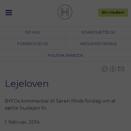
Skip
to
Bliv medlem
content
DIT HUS
ISTANDSÆTTELSE
FOREBYGGELSE
MEDLEMSFORDELE
POLITISK ARBEJDE
Lejeloven
BYFOs kommentar til Søren Pinds forslag om at
sætte huslejen fri.
1. februar, 2014