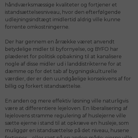
håndværksmæssige kvaliteter og fortjener et
istandsættelsesniveau, hvor den efterfølgende
udlejningsindtægt imidlertid aldrig ville kunne
forrente omkostningerne.
Der har gennem en årrække været anvendt
betydelige midler til byfornyelse, og BYFO har
plæderet for politisk opbakning til at kanalisere
nogle af disse midler ud i landdistrikterne for at
dæmme op for det tab af bygningskulturelle
værdier, der er den uundgåelige konsekvens af for
billig og forkert istandsættelse.
En anden og mere effektiv løsning ville naturligvis
være at differentiere lejeloven. En liberalisering af
lejelovens stramme regulering af huslejerne ville
sætte ejerne i stand til at opkræve en husleje, som
muliggør en istandsættelse på det niveau, husene
fortjener – eller sagt på en anden måde: ejerne ville