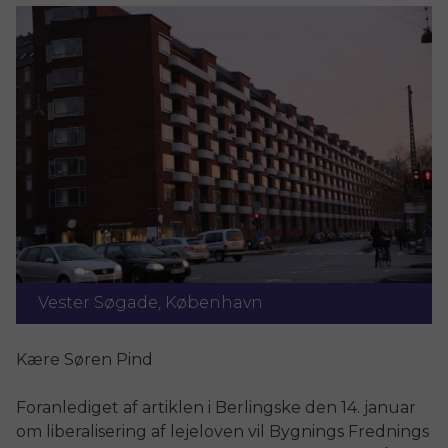
Vester Søgade, København
Kære Søren Pind
Foranlediget af artiklen i Berlingske den 14. januar
om liberalisering af lejeloven vil Bygnings Frednings