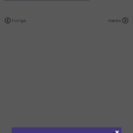
Indlægsnavigation
Forrige
Næste
×