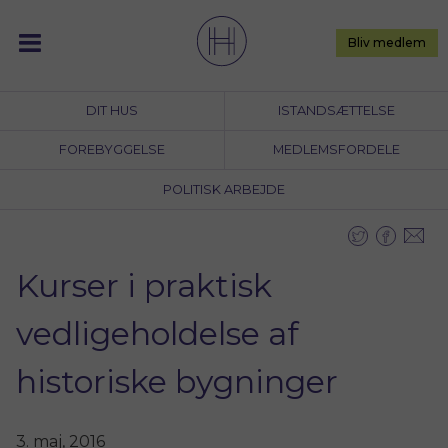
Skip
to
Bliv medlem
content
DIT HUS
ISTANDSÆTTELSE
FOREBYGGELSE
MEDLEMSFORDELE
POLITISK ARBEJDE
Kurser i praktisk
vedligeholdelse af
historiske bygninger
3. maj, 2016