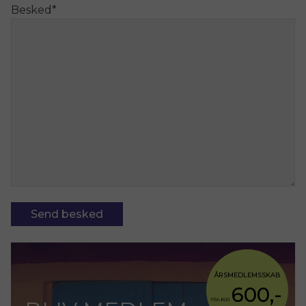
Besked
*
Send besked
ÅRSMEDLEMSSKAB
600,-
FRA KUN