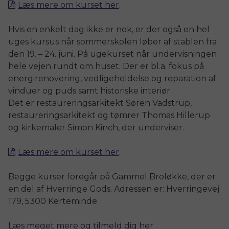
Læs mere om kurset her
.
Hvis en enkelt dag ikke er nok, er der også en hel
uges kursus når sommerskolen løber af stablen fra
den 19. – 24. juni. På ugekurset når undervisningen
hele vejen rundt om huset. Der er bl.a. fokus på
energirenovering, vedligeholdelse og reparation af
vinduer og puds samt historiske interiør.
Det er restaureringsarkitekt Søren Vadstrup,
restaureringsarkitekt og tømrer Thomas Hillerup
og kirkemaler Simon Kinch, der underviser.
Læs mere om kurset her
.
Begge kurser foregår på Gammel Broløkke, der er
en del af Hverringe Gods. Adressen er: Hverringevej
179, 5300 Kerteminde.
Læs meget mere og tilmeld dig her