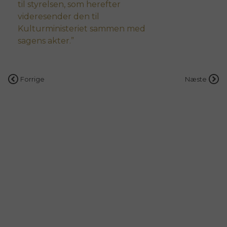
til styrelsen, som herefter
videresender den til
Kulturministeriet sammen med
sagens akter.
Indlægsnavigation
Forrige
Næste