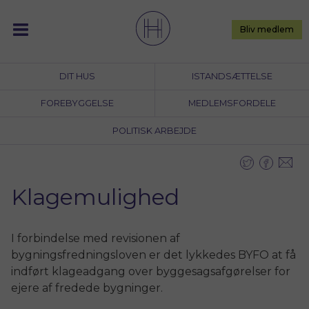
Skip
to
Bliv medlem
content
DIT HUS
ISTANDSÆTTELSE
FOREBYGGELSE
MEDLEMSFORDELE
POLITISK ARBEJDE
Klagemulighed
I forbindelse med revisionen af
bygningsfredningsloven er det lykkedes BYFO at få
indført klageadgang over byggesagsafgørelser for
ejere af fredede bygninger.