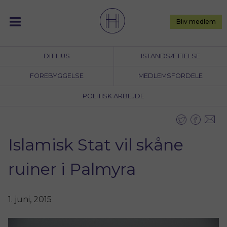
Skip
to
Bliv medlem
content
DIT HUS
ISTANDSÆTTELSE
FOREBYGGELSE
MEDLEMSFORDELE
POLITISK ARBEJDE
Islamisk Stat vil skåne
ruiner i Palmyra
1. juni, 2015