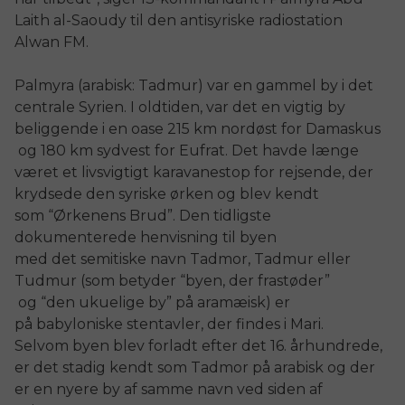
Laith al-Saoudy til den antisyriske radiostation
Alwan FM.
Palmyra (
arabisk:
Tadmur)
var
en gammel by
i det
centrale
Syrien.
I
oldtiden
,
var det en vigtig
by
beliggende
i en oase
215 km
nordøst for
Damaskus
og 180
km sydvest for
Eufrat
.
Det havde
længe
været et livsvigtigt karavanestop
for
rejsende
, der
krydsede
den syriske
ørken og
blev
kendt
som
“Ørkenens Brud”.
Den tidligste
dokumenterede
henvisning
til byen
med
det
semitiske
navn
Tadmor
,
Tadmur
eller
Tudmur
(
som betyder “
byen, der
frastøder
”
og
“
den ukuelige
by”
på aramæisk
)
er
på
babyloniske
stentavler, der
findes i
Mari
.
Selvom
byen blev forladt efter
det 16. århundrede
,
er det stadig
kendt som
Tadmor
på arabisk
og der
er
en nyere
by
af samme navn
ved siden af