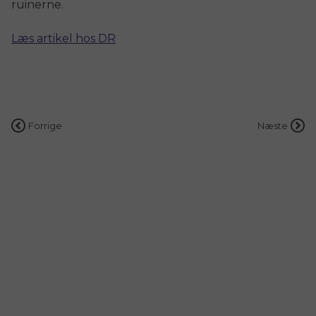
ruinerne
.
Læs artikel hos DR
Indlægsnavigation
Forrige
Næste