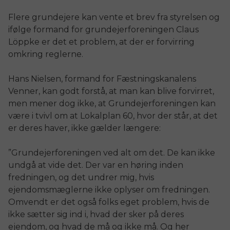
Flere grundejere kan vente et brev fra styrelsen og
ifølge formand for grundejerforeningen Claus
Löppke er det et problem, at der er forvirring
omkring reglerne.
Hans Nielsen, formand for Fæstningskanalens
Venner, kan godt forstå, at man kan blive forvirret,
men mener dog ikke, at Grundejerforeningen kan
være i tvivl om at Lokalplan 60, hvor der står, at det
er deres haver, ikke gælder længere:
”Grundejerforeningen ved alt om det. De kan ikke
undgå at vide det. Der var en høring inden
fredningen, og det undrer mig, hvis
ejendomsmæglerne ikke oplyser om fredningen.
Omvendt er det også folks eget problem, hvis de
ikke sætter sig ind i, hvad der sker på deres
ejendom, og hvad de må og ikke må. Og her