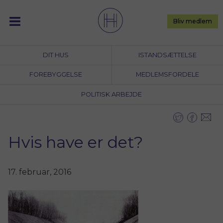
Skip
to
Bliv medlem
content
DIT HUS
ISTANDSÆTTELSE
FOREBYGGELSE
MEDLEMSFORDELE
POLITISK ARBEJDE
Hvis have er det?
17. februar, 2016