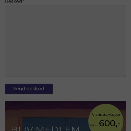
Besked
*
ÅRSMEDLEMSSKAB
600,-
BLIV MEDLEM
FRA KUN