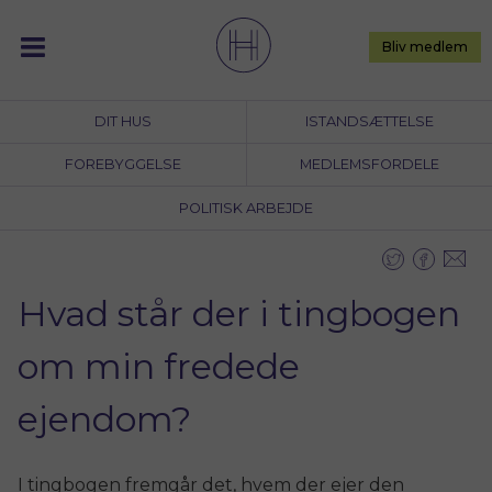
Skip
to
Bliv medlem
content
DIT HUS
ISTANDSÆTTELSE
FOREBYGGELSE
MEDLEMSFORDELE
POLITISK ARBEJDE
Hvad står der i tingbogen
om min fredede
ejendom?
I tingbogen fremgår det, hvem der ejer den