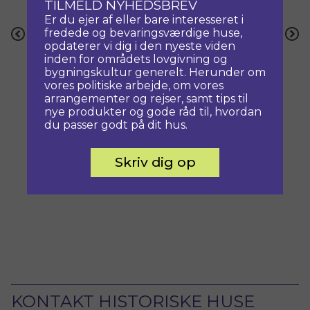
TILMELD NYHEDSBREV
Er du ejer af eller bare interesseret i
Indlægsnavigation
fredede og bevaringsværdige huse,
Forrige
Næste
opdaterer vi dig i den nyeste viden
inden for områdets lovgivning og
bygningskultur generelt. Herunder om
vores politiske arbejde, om vores
arrangementer og rejser, samt tips til
nye produkter og gode råd til, hvordan
du passer godt på dit hus.
Skriv dig op
KONTAKT HISTORISKE HUSE