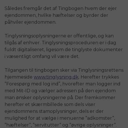
Således fremgår det af Tingbogen hvem der ejer
ejendommen, hvilke hæftelser og byrder der
påhviler ejendommen.
Tinglysningsoplysningerne er offentlige, og kan
tilgås af enhver. Tinglysningsproceduren er i dag
fuldt digitaliseret, ligesom de tinglyste dokumenter
i væsentligt omfang vil være det.
Tilgangen til tingbogen sker via Tinglysningsrettens
hjemmeside
www.tinglysning.dk
. Herefter trykkes
”Forespørg med log ind”, hvorefter man logger ind
med Mit-ID og vælger adressen på den ejendom
man ønsker oplysningerne på. Der fremkommer
herefter et skærmbillede som dels viser
ejendommens stamoplysninger, dels er der
mulighed for at vælge i menuerne ”adkomster”,
”hæftelser”, ”servitutter” og ”øvrige oplysninger”.