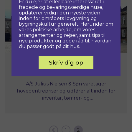
Er du ejer af eller bare interesseret i
fredede og bevaringsværdige huse,
opdaterer vi dig i den nyeste viden
inden for områdets lovgivning og
bygningskultur generelt. Herunder om
vores politiske arbejde, om vores
arrangementer og rejser, samt tips til
nye produkter og gode råd til, hvordan
du passer godt på dit hus.
Skriv dig op
22. december, 2017
A/S JULIUS NIELSEN & SØN
A/S Julius Nielsen & Søn varetager
hovedentrepriser og udfører alt inden for
inventar, tømrer- og
snedkerarbejde.Virksomheden har speciale i
restaurering generelt, herunder vinduer.
Vinduesrenovering foretages ifølge
projektbeskrivelse og anvisninger fra Center
1
2