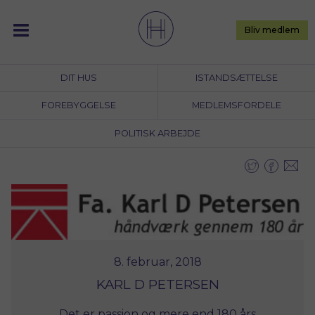
Skip
to
Bliv medlem
content
DIT HUS
ISTANDSÆTTELSE
FOREBYGGELSE
MEDLEMSFORDELE
POLITISK ARBEJDE
8. februar, 2018
KARL D PETERSEN
Det er passion og mere end 180 års