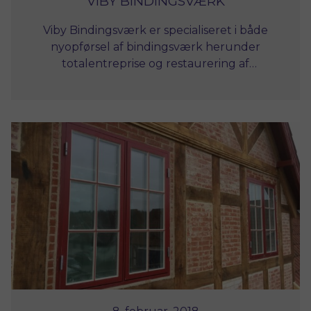
VIBY BINDINGSVÆRK
Viby Bindingsværk er specialiseret i både
nyopførsel af bindingsværk herunder
totalentreprise og restaurering af
eksisterende bindingsværk, i fredede såvel
som i ikke fredede bygninger.