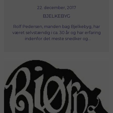
22. december, 2017
BJELKEBYG
Rolf Pedersen, manden bag Bjelkebyg, har
været selvstændig i ca. 30 år og har erfaring
indenfor det meste snedker og
tømrerarbejde. Der udover males også
vinduer med linoliemaling. Bjelkebyg laver
det meste tømrer/snedker arbejde og
arbejder i Storkøbenhavn og Nordsjælland,
helst ikke mere end 1 times kørsel hver vej.