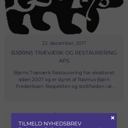
22. december, 2017
BJØRNS TRÆVÆRK OG RESTAURERING
APS
Bjørns Træværk Restaurering har eksisteret
siden 2007 og er styret af Rasmus Bjørn
Frederiksen. Respekten og stoltheden i at
udføre et godt stykke arbejde kommer altid i
første række.
×
TILMELD NYHEDSBREV