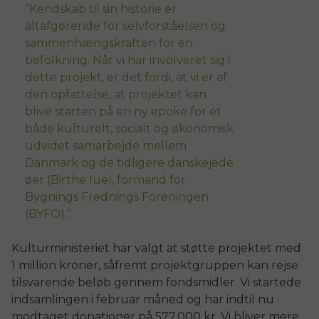
Kendskab til sin historie er
altafgørende for selvforståelsen og
sammenhængskraften for en
befolkning. Når vi har involveret sig i
dette projekt, er det fordi, at vi er af
den opfattelse, at projektet kan
blive starten på en ny epoke for et
både kulturelt, socialt og økonomisk
udvidet samarbejde mellem
Danmark og de tidligere danskejede
øer (Birthe Iuel, formand for
Bygnings Frednings Foreningen
(BYFO)
.
Kulturministeriet har valgt at støtte projektet med
1 million kroner, såfremt projektgruppen kan rejse
tilsvarende beløb gennem fondsmidler. Vi startede
indsamlingen i februar måned og har indtil nu
modtaget donationer på 577.000 kr. Vi bliver mere