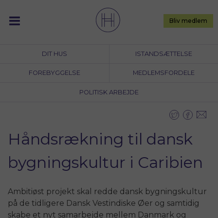
Skip
to
Bliv medlem
content
DIT HUS
ISTANDSÆTTELSE
FOREBYGGELSE
MEDLEMSFORDELE
POLITISK ARBEJDE
Håndsrækning til dansk
bygningskultur i Caribien
Ambitiøst projekt skal redde dansk bygningskultur
på de tidligere Dansk Vestindiske Øer og samtidig
skabe et nyt samarbejde mellem Danmark og