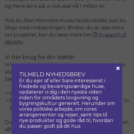
og mere sikre på, vi nok skal nå 1 million kr.
Hvis du liker Historiske Huses facebookside, kan du
følge med i indsamlingen. Ønsker du at vide mere
om projektet, kan du læse mere her
In search of
identity
.
Vi har brug for din støtte!
Vi har stadig et stykke vej igen og modtager derfor
×
alle bidrag – store som små – med stor
TILMELD NYHEDSBREV
taknemlighed. Du kan give dit bidrag via
Er du ejer af eller bare interesseret i
fredede og bevaringsværdige huse,
opdaterer vi dig i den nyeste viden
Mobile Pay til 22 94 41 55
inden for områdets lovgivning og
Bankoverførsel
3170-
3171145287 (venligst anfør ‘In
bygningskultur generelt. Herunder om
Search of Identity’)
vores politiske arbejde, om vores
arrangementer og rejser, samt tips til
nye produkter og gode råd til, hvordan
Du er også velkommen til at kontakte sekretariatet,
du passer godt på dit hus.
såfremt du ønsker yderligere information eller at