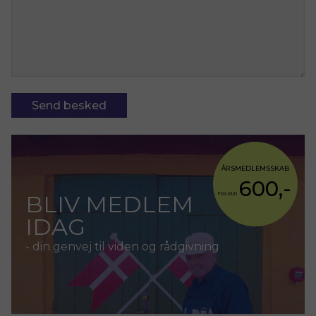
Send besked
ÅRSMEDLEMSSKAB
600,-
BLIV MEDLEM
FRA KUN
IDAG
- din genvej til viden og rådgivning