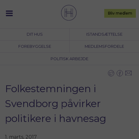
Skip
to
Bliv medlem
content
DIT HUS
ISTANDSÆTTELSE
FOREBYGGELSE
MEDLEMSFORDELE
POLITISK ARBEJDE
Folkestemningen i
Svendborg påvirker
politikere i havnesag
1. marts, 2017