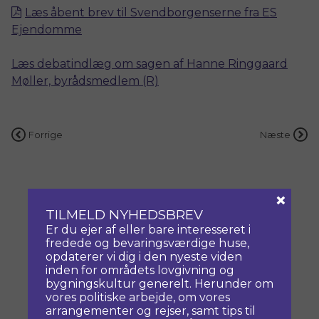
Læs åbent brev til Svendborgenserne fra ES
Ejendomme
Læs debatindlæg om sagen af
Hanne Ringgaard
Møller, byrådsmedlem (R)
Indlægsnavigation
Forrige
Næste
×
TILMELD NYHEDSBREV
Er du ejer af eller bare interesseret i
fredede og bevaringsværdige huse,
opdaterer vi dig i den nyeste viden
inden for områdets lovgivning og
bygningskultur generelt. Herunder om
vores politiske arbejde, om vores
arrangementer og rejser, samt tips til