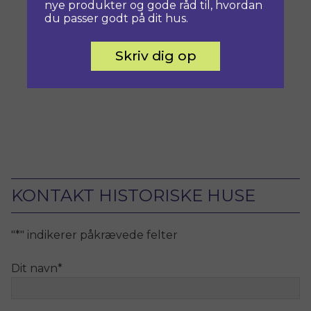
nye produkter og gode råd til, hvordan
du passer godt på dit hus.
Skriv dig op
KONTAKT HISTORISKE HUSE
"
*
" indikerer påkrævede felter
Dit navn
*