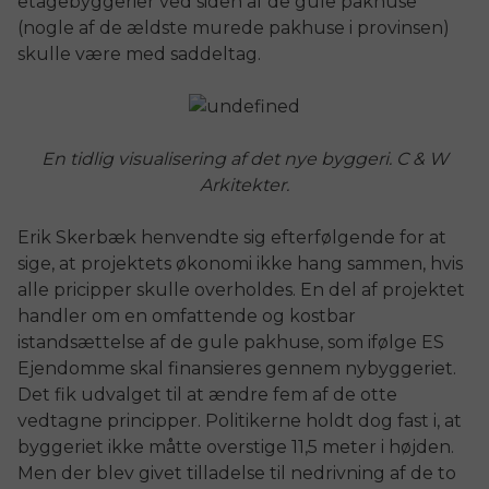
etagebyggerier ved siden af de gule pakhuse
(n
ogle af de ældste murede pakhuse i provinsen)
skulle være med saddeltag.
En tidlig visualisering af det nye byggeri. C & W
Arkitekter.
Erik Skerbæk henvendte sig efterfølgende for at
sige, at
projektets økonomi ikke hang sammen, hvis
alle pricipper skulle overholdes. En del af projektet
handler om en omfattende og kostbar
istandsættelse af de gule pakhuse, som ifølge ES
Ejendomme skal finansieres gennem nybyggeriet.
Det fik udvalget til at ændre fem af de otte
vedtagne principper. Politikerne holdt dog fast i, at
byggeriet ikke måtte overstige 11,5 meter i højden.
Men der blev givet tilladelse til nedrivning af de to