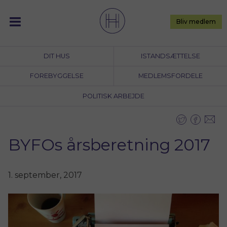
Skip
to
Bliv medlem
content
DIT HUS
ISTANDSÆTTELSE
FOREBYGGELSE
MEDLEMSFORDELE
POLITISK ARBEJDE
BYFOs årsberetning 2017
1. september, 2017