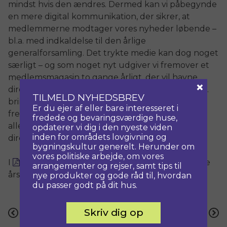
mindst hvis den ændres. Dermed kan vi påbegynde
en mere digital kommunikation, der sikrer, at
medlemmerne modtager vores nyheder løbende –
bl.a. med indkaldelse til den årlige
generalforsamling. Det trykte medie kan dog noget
særligt – og som noget nyt udgiver vi fremover et
medlemsmagasin to gange årligt, der vil havne
×
direkte i medlemmernes postkasser. Her vil vi bl.a.
TILMELD NYHEDSBREV
bringe nyheder, gode råd og artikler fra landets
Er du ejer af eller bare interesseret i
fredede og bevaringsværdige bygninger. Er man
fredede og bevaringsværdige huse,
allerede nysgerrig, ligger vores udgivelse læses
opdaterer vi dig i den nyeste viden
inden for områdets lovgivning og
direkte på hjemmesiden.
bygningskultur generelt. Herunder om
vores politiske arbejde, om vores
I
årsberetningen
giver vi et udpluk af det sidste
arrangementer og rejser, samt tips til
års arbejde i sekretariatet. Vi ønsker god læselyst!
nye produkter og gode råd til, hvordan
du passer godt på dit hus.
Indlægsnavigation
Skriv dig op
Forrige
Næste