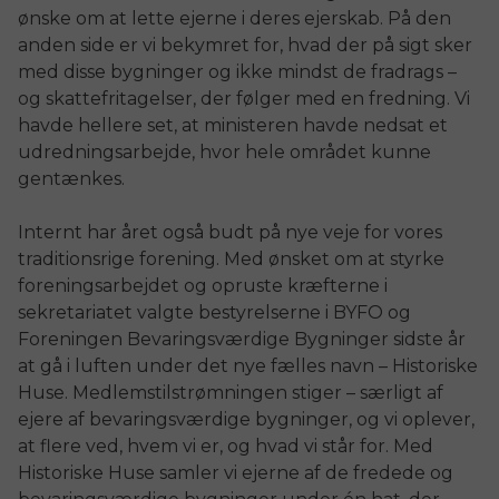
ønske om at lette ejerne i deres ejerskab. På den
anden side er vi bekymret for, hvad der på sigt sker
med disse bygninger og ikke mindst de fradrags –
og skattefritagelser, der følger med en fredning. Vi
havde hellere set, at ministeren havde nedsat et
udredningsarbejde, hvor hele området kunne
gentænkes.
Internt har året også budt på nye veje for vores
traditionsrige forening. Med ønsket om at styrke
foreningsarbejdet og opruste kræfterne i
sekretariatet valgte bestyrelserne i BYFO og
Foreningen Bevaringsværdige Bygninger sidste år
at gå i luften under det nye fælles navn – Historiske
Huse. Medlemstilstrømningen stiger – særligt af
ejere af bevaringsværdige bygninger, og vi oplever,
at flere ved, hvem vi er, og hvad vi står for. Med
Historiske Huse samler vi ejerne af de fredede og