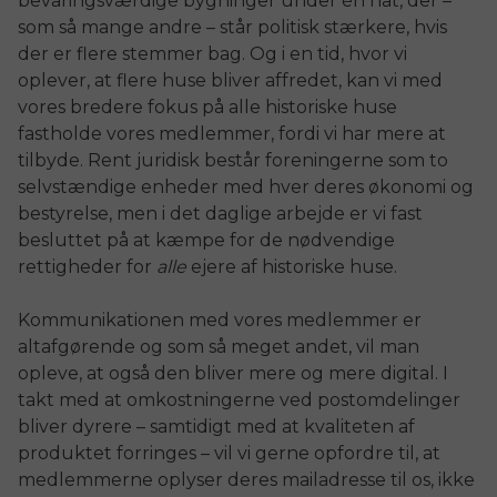
bevaringsværdige bygninger under én hat, der –
som så mange andre – står politisk stærkere, hvis
der er flere stemmer bag. Og i en tid, hvor vi
oplever, at flere huse bliver affredet, kan vi med
vores bredere fokus på alle historiske huse
fastholde vores medlemmer, fordi vi har mere at
tilbyde. Rent juridisk består foreningerne som to
selvstændige enheder med hver deres økonomi og
bestyrelse, men i det daglige arbejde er vi fast
besluttet på at kæmpe for de nødvendige
rettigheder for
alle
ejere af historiske huse.
Kommunikationen med vores medlemmer er
altafgørende og som så meget andet, vil man
opleve, at også den bliver mere og mere digital. I
takt med at omkostningerne ved postomdelinger
bliver dyrere – samtidigt med at kvaliteten af
produktet forringes – vil vi gerne opfordre til, at
medlemmerne oplyser deres mailadresse til os, ikke