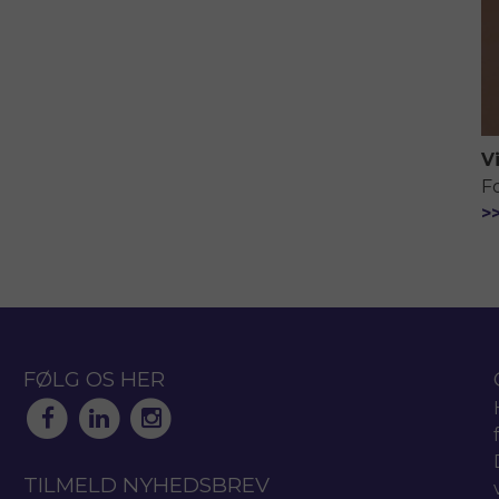
V
F
>
FØLG OS HER
TILMELD NYHEDSBREV