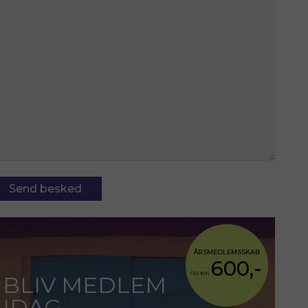
ÅRSMEDLEMSSKAB
600,-
FRA KUN
BLIV MEDLEM
IDAG