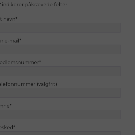
" indikerer påkrævede felter
it navn
*
n e-mail
*
edlemsnummer
*
elefonnummer (valgfrit)
mne
*
esked
*