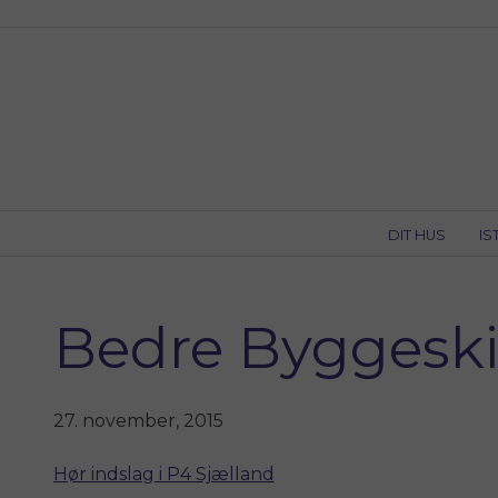
Skip
to
content
DIT HUS
IS
Bedre Byggeskik
27. november, 2015
Hør indslag i P4 Sjælland