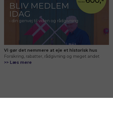
600,-
BLIV MEDLEM
FRA KUN
IDAG
- din genvej til viden og rådgivning
Vi gør det nemmere at eje et historisk hus
Forsikring, rabatter, rådgivning og meget andet
>> Læs mere