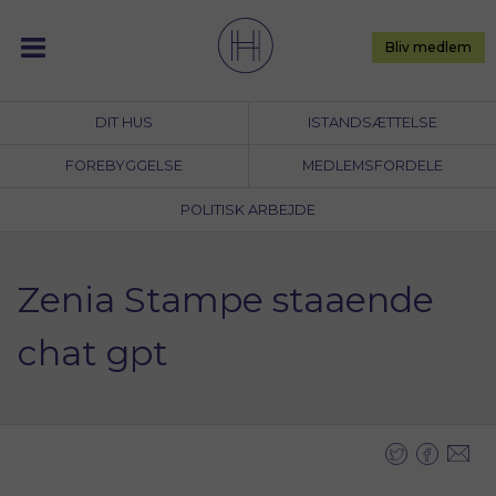
Skip
to
Bliv medlem
content
DIT HUS
ISTANDSÆTTELSE
FOREBYGGELSE
MEDLEMSFORDELE
POLITISK ARBEJDE
Zenia Stampe staaende
chat gpt