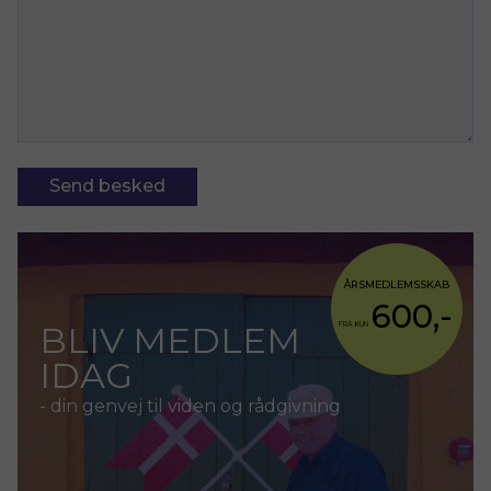
ÅRSMEDLEMSSKAB
600,-
BLIV MEDLEM
FRA KUN
IDAG
- din genvej til viden og rådgivning