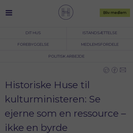
Skip
to
Bliv medlem
content
DIT HUS
ISTANDSÆTTELSE
FOREBYGGELSE
MEDLEMSFORDELE
POLITISK ARBEJDE
Historiske Huse til
kulturministeren: Se
ejerne som en ressource –
ikke en byrde