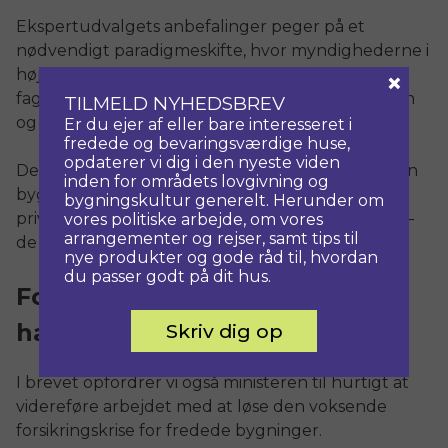
Ekspertudvalgets anbefalinger peger på et
nødvendigt paradigmeskifte, hvor myndighederne i
højere grad møder ejerne med tillid, dialog og
×
fagligt samarbejde frem for unødig administration
TILMELD NYHEDSBREV
og kontrol.
Er du ejer af eller bare interesseret i
fredede og bevaringsværdige huse,
opdaterer vi dig i den nyeste viden
Det er en udvikling, vi hilser velkommen, fordi den
inden for områdets lovgivning og
bygger på en grundlæggende erkendelse: De
bygningskultur generelt. Herunder om
private ejere er ikke modstandere af fredningen –
vores politiske arbejde, om vores
arrangementer og rejser, samt tips til
de er dens vigtigste samarbejdspartnere.
nye produkter og gode råd til, hvordan
du passer godt på dit hus.
Forsikringskrisen kræver
handling
Skriv dig op
I brevet opfordrer vi også ministeren til hurtigt at
videreføre arbejdet med at løse den voksende
forsikringskrise for fredede bygninger.