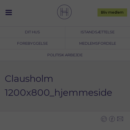
Skip
to
Bliv medlem
content
DIT HUS
ISTANDSÆTTELSE
FOREBYGGELSE
MEDLEMSFORDELE
POLITISK ARBEJDE
Clausholm
1200x800_hjemmeside