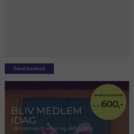
ÅRSMEDLEMSSKAB
600,-
BLIV MEDLEM
FRA KUN
IDAG
- din genvej til viden og rådgivning