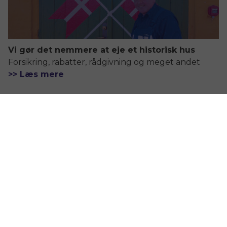
Vi gør det nemmere at eje et historisk hus
Forsikring, rabatter, rådgivning og meget andet
>> Læs mere