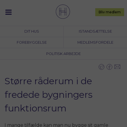
Skip
to
Bliv medlem
content
DIT HUS
ISTANDSÆTTELSE
FOREBYGGELSE
MEDLEMSFORDELE
POLITISK ARBEJDE
Større råderum i de
fredede bygningers
funktionsrum
I mange tilfælde kan man nu bygge sit gamle