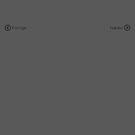
Indlægsnavigation
Forrige
Næste