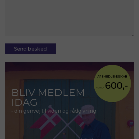
ÅRSMEDLEMSSKAB
600,-
BLIV MEDLEM
FRA KUN
IDAG
- din genvej til viden og rådgivning