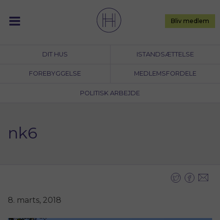
Skip
to
Bliv medlem
content
DIT HUS
ISTANDSÆTTELSE
FOREBYGGELSE
MEDLEMSFORDELE
POLITISK ARBEJDE
nk6
8. marts, 2018