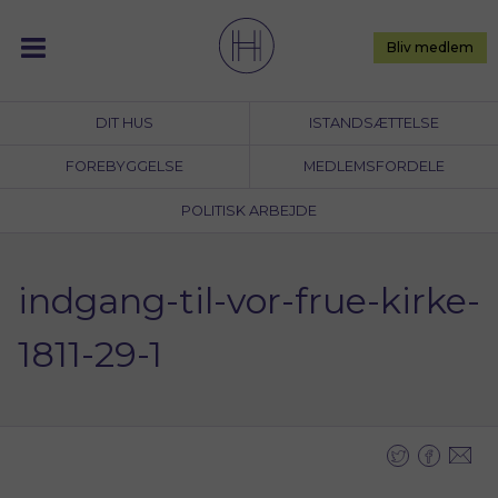
Skip
to
Bliv medlem
content
DIT HUS
ISTANDSÆTTELSE
FOREBYGGELSE
MEDLEMSFORDELE
POLITISK ARBEJDE
indgang-til-vor-frue-kirke-
1811-29-1