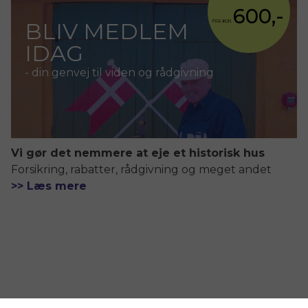
600,-
BLIV MEDLEM
FRA KUN
IDAG
- din genvej til viden og rådgivning
Vi gør det nemmere at eje et historisk hus
Forsikring, rabatter, rådgivning og meget andet
>> Læs mere