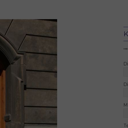
K
"
*
D
Di
M
T