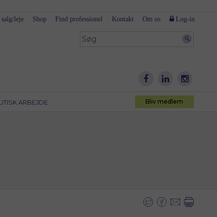
 salg/leje
Shop
Find professionel
Kontakt
Om os
Log-in
Bliv medlem
LITISK ARBEJDE