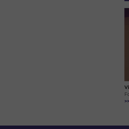
V
F
>