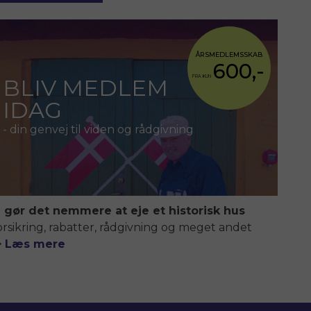
ÅRSMEDLEMSSKAB
600,-
FRA KUN
BLIV MEDLEM
IDAG
- din genvej til viden og rådgivning
i gør det nemmere at eje et historisk hus
orsikring, rabatter, rådgivning og meget andet
> Læs mere