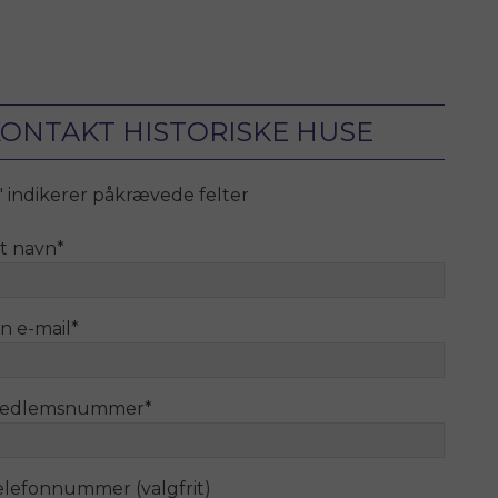
ONTAKT HISTORISKE HUSE
" indikerer påkrævede felter
it navn
*
n e-mail
*
edlemsnummer
*
elefonnummer (valgfrit)