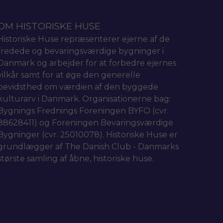
OM HISTORISKE HUSE
Historiske Huse repræsenterer ejerne af de
fredede og bevaringsværdige bygninger i
Danmark og arbejder for at forbedre ejernes
vilkår samt for at øge den generelle
bevidsthed om værdien af den byggede
kulturarv i Danmark. Organisationerne bag:
Bygnings Frednings Foreningen BYFO (cvr.
88628411) og Foreningen Bevaringsværdige
Bygninger (cvr. 25010078). Historiske Huse er
grundlægger af The Danish Club - Danmarks
største samling af åbne, historiske huse.