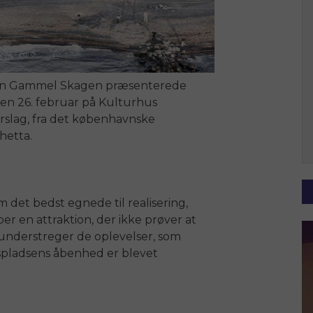
en Gammel Skagen præsenterede
en 26. februar på Kulturhus
slag, fra det københavnske
hetta.
det bedst egnede til realisering,
r en attraktion, der ikke prøver at
nderstreger de oplevelser, som
gspladsens åbenhed er blevet