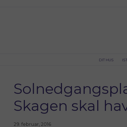
Skip
to
content
DIT HUS
IS
Solnedgangspla
Skagen skal hav
29. februar, 2016