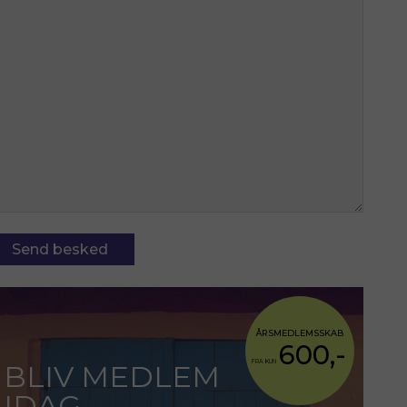
ÅRSMEDLEMSSKAB
600,-
FRA KUN
BLIV MEDLEM
IDAG