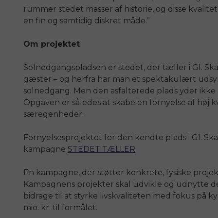
rummer stedet masser af historie, og disse kvalit
en fin og samtidig diskret måde.”
Om projektet
Solnedgangspladsen er stedet, der tæller i Gl. S
gæster – og herfra har man et spektakulært udsy
solnedgang. Men den asfalterede plads yder ikk
Opgaven er således at skabe en fornyelse af høj k
særegenheder.
Fornyelsesprojektet for den kendte plads i Gl. Sk
kampagne
STEDET TÆLLER
.
En kampagne, der støtter konkrete, fysiske proje
Kampagnens projekter skal udvikle og udnytte d
bidrage til at styrke livskvaliteten med fokus på ky
mio. kr. til formålet.