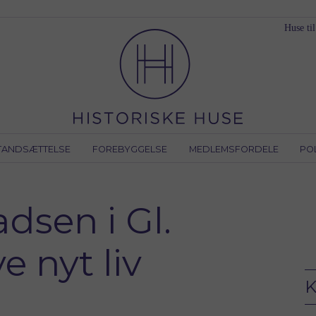
Huse til
TANDSÆTTELSE
FOREBYGGELSE
MEDLEMSFORDELE
PO
dsen i Gl.
e nyt liv
K