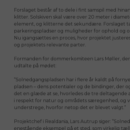
Forslaget består af to dele i fint samspil med hin
klitter. Solskiven skal være over 20 meter i diame
element, og klitterne det sekundære. Forslaget 
parkeringspladser og muligheder for ophold og o
Nu igangsættes en proces, hvor projektet justeres
og projektets relevante parter.
Formanden for dommerkomiteen Lars Møller, der 
udtalte på mødet:
”Solnedgangspladsen har i flere år kaldt på forn
pladsen – dens potentialer og de bindinger, der og
det en glæde at se, hvorledes de tre deltagende 
i respekt for natur og områdets særegenhed, og vi
understrege, hvorfor netop det er blevet valgt.”
Projektchef i Realdania, Lars Autrup siger: ”Soln
enestående eksempel på et sted, som virkelig tæll