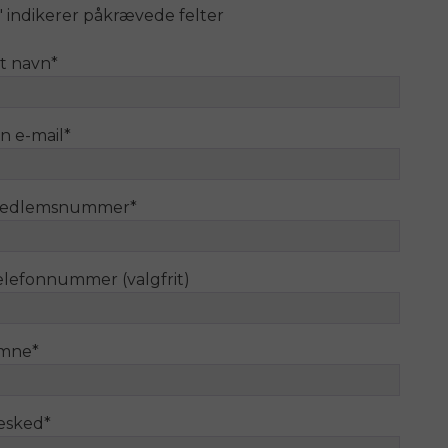
" indikerer påkrævede felter
it navn
*
n e-mail
*
edlemsnummer
*
elefonnummer (valgfrit)
mne
*
esked
*