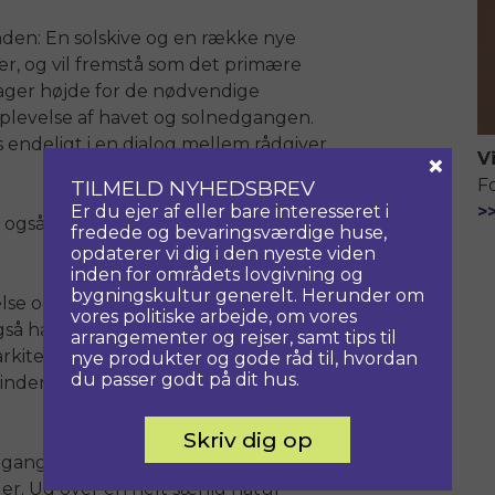
anden: En solskive og en række nye
ter, og vil fremstå som det primære
tager højde for de nødvendige
plevelse af havet og solnedgangen.
 endeligt i en dialog mellem rådgiver
×
V
F
TILMELD NYHEDSBREV
Er du ejer af eller bare interesseret i
>
også er formand for Teknisk Udvalg
fredede og bevaringsværdige huse,
opdaterer vi dig i den nyeste viden
inden for områdets lovgivning og
bygningskultur generelt. Herunder om
yelse og en gentænkning af hele
vores politiske arbejde, om vores
så har ligget for opgaven. Derfor er
arrangementer og rejser, samt tips til
arkitektfirmaer har grebet opgaven an
nye produkter og gode råd til, hvordan
du passer godt på dit hus.
nderprojektets kvaliteter vil
Skriv dig op
edgangspladsen i Skagen er et
er. Ud over en helt særlig natur