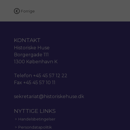
Indlægsnavigation
Forrige
KONTAKT
Historiske Huse
Borgergade 111
1300 København K
Telefon +45 45 57 12 22
Fax +45 45 57 10 11
sekretariat@historiskehuse.dk
NYTTIGE LINKS
Handelsbetingelser
Persondatapolitik