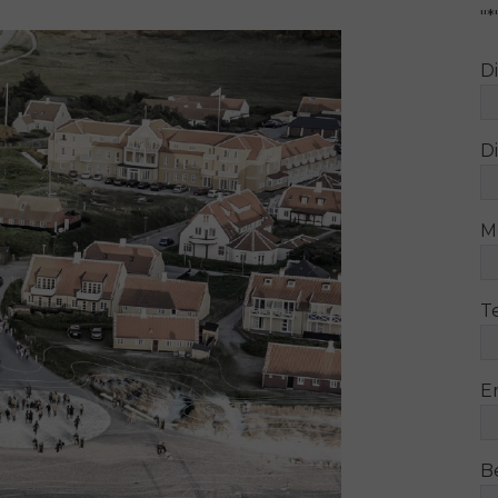
"
*
D
Di
M
T
E
B