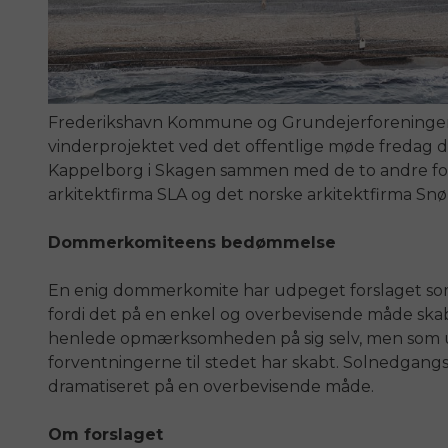
Frederikshavn Kommune og Grundejerforening
vinderprojektet ved det offentlige møde fredag d
Kappelborg i Skagen sammen med de to andre for
arkitektfirma SLA og det norske arkitektfirma Snø
Dommerkomiteens bedømmelse
En enig dommerkomite har udpeget forslaget som 
fordi det på en enkel og overbevisende måde skabe
henlede opmærksomheden på sig selv, men som u
forventningerne til stedet har skabt. Solnedgan
dramatiseret på en overbevisende måde.
Om forslaget