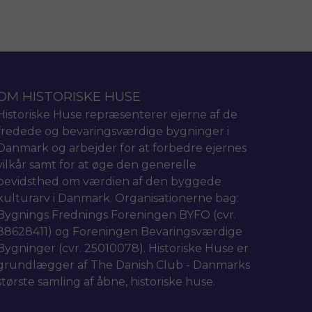
OM HISTORISKE HUSE
Historiske Huse repræsenterer ejerne af de
fredede og bevaringsværdige bygninger i
Danmark og arbejder for at forbedre ejernes
vilkår samt for at øge den generelle
bevidsthed om værdien af den byggede
kulturarv i Danmark. Organisationerne bag:
Bygnings Frednings Foreningen BYFO (cvr.
88628411) og Foreningen Bevaringsværdige
Bygninger (cvr. 25010078). Historiske Huse er
grundlægger af The Danish Club - Danmarks
største samling af åbne, historiske huse.