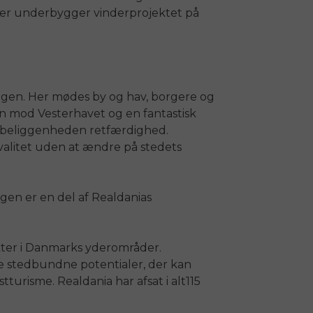
eter underbygger vinderprojektet på
kagen. Her mødes by og hav, borgere og
n mod Vesterhavet og en fantastisk
e beliggenheden retfærdighed.
valitet uden at ændre på stedets
agen er en del af Realdanias
kter i Danmarks yderområder.
e stedbundne potentialer, der kan
stturisme. Realdania har afsat i alt115