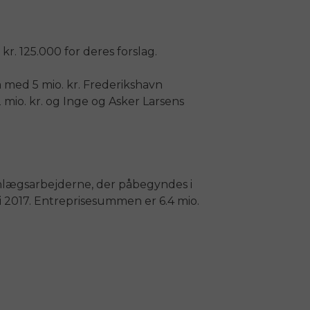
r. 125.000 for deres forslag.
ia med 5 mio. kr. Frederikshavn
mio. kr. og Inge og Asker Larsens
anlægsarbejderne, der påbegyndes i
i 2017. Entreprisesummen er 6.4 mio.