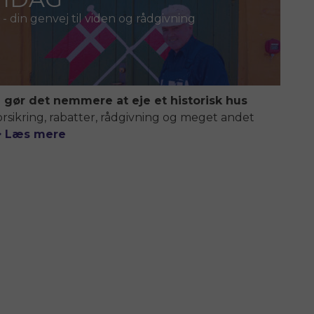
- din genvej til viden og rådgivning
i gør det nemmere at eje et historisk hus
orsikring, rabatter, rådgivning og meget andet
> Læs mere