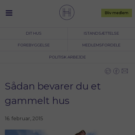
Skip
to
Bliv medlem
content
DIT HUS
ISTANDSÆTTELSE
FOREBYGGELSE
MEDLEMSFORDELE
POLITISK ARBEJDE
Sådan bevarer du et
gammelt hus
16. februar, 2015