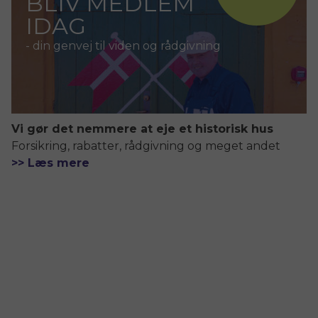
BLIV MEDLEM
IDAG
- din genvej til viden og rådgivning
Vi gør det nemmere at eje et historisk hus
Forsikring, rabatter, rådgivning og meget andet
>> Læs mere