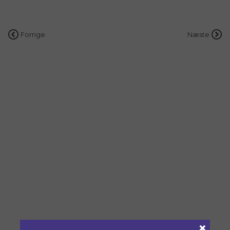
Indlægsnavigation
Forrige
Næste
×