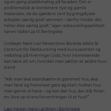
og en gang plastikmaling på facaden. Det er
problematisk at kombinere nye og gamle
materialer, da de sjældent rent bygningsfysisk
arbejder særlig godt sammen – derfor holder det
heller ikke særlig godt,” siger restaureringsarkitekt
Søren Vadstrup til Berlingske.
Godsejer Niels Iuel Rewentlow åbnede sidste år
Centrum for Restaurering med kursuscenter og
webshop på Hverringe Gods, hvor interesserede
kan lære alt om, hvordan man sætter et ældre hus i
stand.
“Når man skal istandsætte et gammelt hus, skal
man først og fremmest gøre sig klart, hvilket hus
man gerne vil have – og kan det hus, der står foran
en, leve op til ens forventninger til et hus?”
Læs meget mere i artiklen i Berlingske