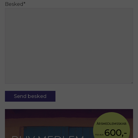
Besked
*
Send besked
ÅRSMEDLEMSSKAB
600,-
FRA KUN