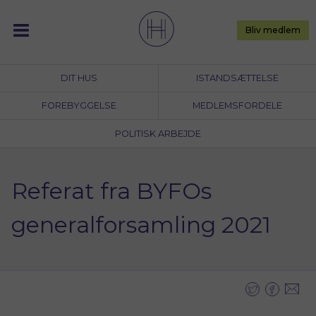
Skip
to
Bliv medlem
content
DIT HUS
ISTANDSÆTTELSE
FOREBYGGELSE
MEDLEMSFORDELE
POLITISK ARBEJDE
Referat fra BYFOs
generalforsamling 2021