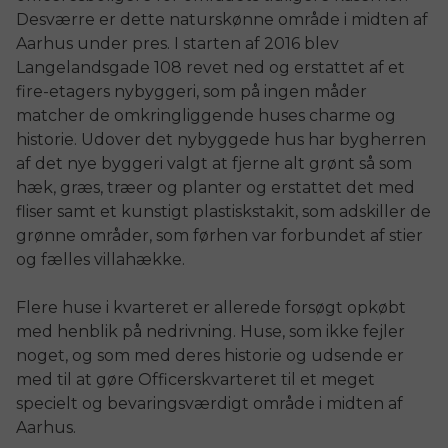
Desværre er dette naturskønne område i midten af
Aarhus under pres. I starten af 2016 blev
Langelandsgade 108 revet ned og erstattet af et
fire-etagers nybyggeri, som på ingen måder
matcher de omkringliggende huses charme og
historie. Udover det nybyggede hus har bygherren
af det nye byggeri valgt at fjerne alt grønt så som
hæk, græs, træer og planter og erstattet det med
fliser samt et kunstigt plastiskstakit, som adskiller de
grønne områder, som førhen var forbundet af stier
og fælles villahække.
Flere huse i kvarteret er allerede forsøgt opkøbt
med henblik på nedrivning. Huse, som ikke fejler
noget, og som med deres historie og udsende er
med til at gøre Officerskvarteret til et meget
specielt og bevaringsværdigt område i midten af
Aarhus.