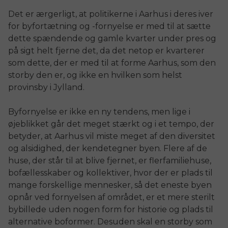
Det er ærgerligt, at politikerne i Aarhus i deres iver
for byfortætning og -fornyelse er med til at sætte
dette spændende og gamle kvarter under pres og
på sigt helt fjerne det, da det netop er kvarterer
som dette, der er med til at forme Aarhus, som den
storby den er, og ikke en hvilken som helst
provinsby i Jylland.
Byfornyelse er ikke en ny tendens, men lige i
øjeblikket går det meget stærkt og i et tempo, der
betyder, at Aarhus vil miste meget af den diversitet
og alsidighed, der kendetegner byen. Flere af de
huse, der står til at blive fjernet, er flerfamiliehuse,
bofællesskaber og kollektiver, hvor der er plads til
mange forskellige mennesker, så det eneste byen
opnår ved fornyelsen af området, er et mere sterilt
bybillede uden nogen form for historie og plads til
alternative boformer. Desuden skal en storby som