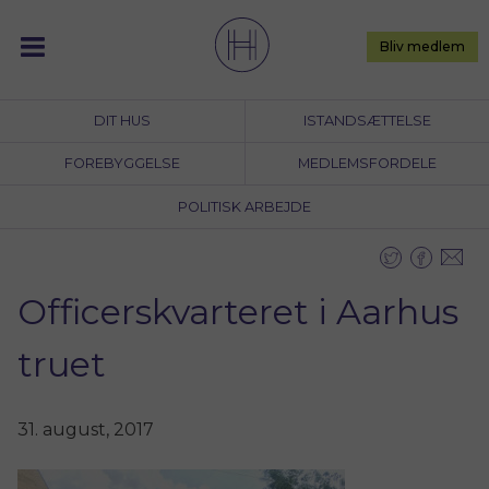
Skip
to
Bliv medlem
content
DIT HUS
ISTANDSÆTTELSE
FOREBYGGELSE
MEDLEMSFORDELE
POLITISK ARBEJDE
Officerskvarteret i Aarhus
truet
31. august, 2017