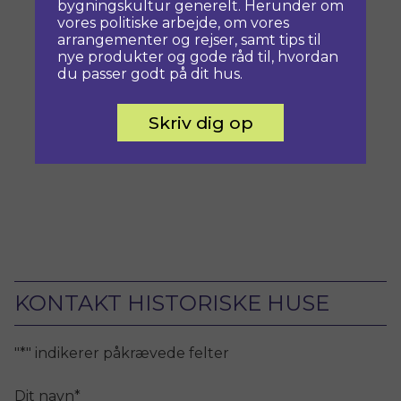
bygningskultur generelt. Herunder om
vores politiske arbejde, om vores
arrangementer og rejser, samt tips til
nye produkter og gode råd til, hvordan
du passer godt på dit hus.
Skriv dig op
KONTAKT HISTORISKE HUSE
"
*
" indikerer påkrævede felter
Dit navn
*