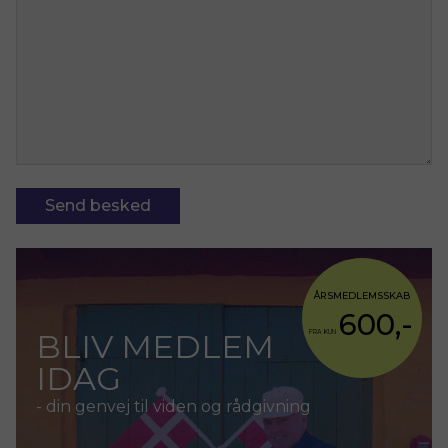
ÅRSMEDLEMSSKAB
600,-
BLIV MEDLEM
FRA KUN
IDAG
- din genvej til viden og rådgivning