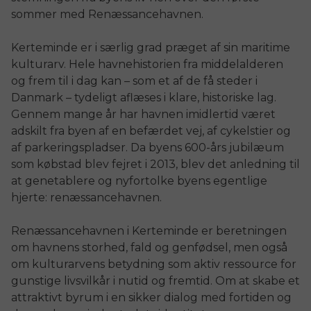
sommer med Renæssancehavnen.
Kerteminde er i særlig grad præget af sin maritime
kulturarv. Hele havnehistorien fra middelalderen
og frem til i dag kan – som et af de få steder i
Danmark – tydeligt aflæses i klare, historiske lag.
Gennem mange år har havnen imidlertid været
adskilt fra byen af en befærdet vej, af cykelstier og
af parkeringspladser. Da byens 600-års jubilæum
som købstad blev fejret i 2013, blev det anledning til
at genetablere og nyfortolke byens egentlige
hjerte: renæssancehavnen.
Renæssancehavnen i Kerteminde er beretningen
om havnens storhed, fald og genfødsel, men også
om kulturarvens betydning som aktiv ressource for
gunstige livsvilkår i nutid og fremtid. Om at skabe et
attraktivt byrum i en sikker dialog med fortiden og