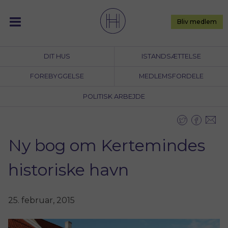
Skip
to
Bliv medlem
content
DIT HUS
ISTANDSÆTTELSE
FOREBYGGELSE
MEDLEMSFORDELE
POLITISK ARBEJDE
Ny bog om Kertemindes
historiske havn
25. februar, 2015