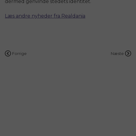
dermed genvinde stedets identitet.
Læs andre nyheder fra Realdania
Indlægsnavigation
Forrige
Næste