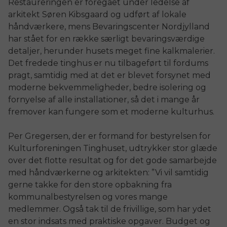
Restaureringen er foregået under ledelse af
arkitekt Søren Kibsgaard og udført af lokale
håndværkere, mens Bevaringscenter Nordjylland
har stået for en række særligt bevaringsværdige
detaljer, herunder husets meget fine kalkmalerier.
Det fredede tinghus er nu tilbageført til fordums
pragt, samtidig med at det er blevet forsynet med
moderne bekvemmeligheder, bedre isolering og
fornyelse af alle installationer, så det i mange år
fremover kan fungere som et moderne kulturhus.
Per Gregersen, der er formand for bestyrelsen for
Kulturforeningen Tinghuset, udtrykker stor glæde
over det flotte resultat og for det gode samarbejde
med håndværkerne og arkitekten: ”Vi vil samtidig
gerne takke for den store opbakning fra
kommunalbestyrelsen og vores mange
medlemmer. Også tak til de frivillige, som har ydet
en stor indsats med praktiske opgaver. Budget og