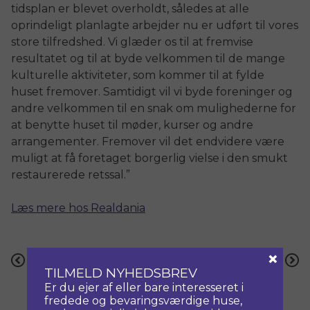
tidsplan er blevet overholdt, således at alle
oprindeligt planlagte arbejder nu er udført til vores
store tilfredshed. Vi glæder os til at fremvise
resultatet og til at byde velkommen til de mange
kulturelle aktiviteter, som kommer til at fylde
huset fremover. Samtidigt vil vi byde foreninger og
andre velkommen til en snak om mulighederne for
at benytte huset til møder, kurser og andre
arrangementer. Fremover vil det endvidere være
muligt at få foretaget borgerlig vielse i den smukt
restaurerede retssal.”
Læs mere hos Realdania
×
Indlægsnavigation
Forrige
Næste
TILMELD NYHEDSBREV
Er du ejer af eller bare interesseret i
fredede og bevaringsværdige huse,