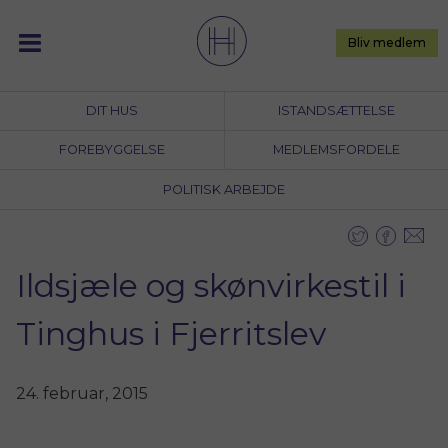
Skip
to
Bliv medlem
content
DIT HUS
ISTANDSÆTTELSE
FOREBYGGELSE
MEDLEMSFORDELE
POLITISK ARBEJDE
Ildsjæle og skønvirkestil i
Tinghus i Fjerritslev
24. februar, 2015