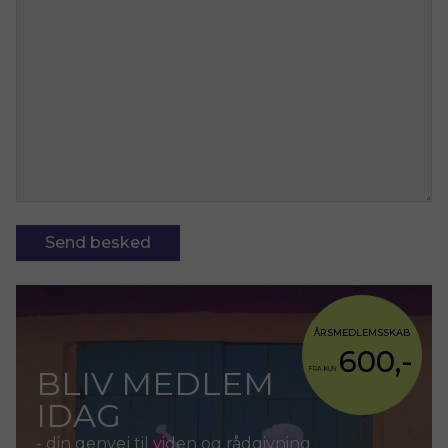
ÅRSMEDLEMSSKAB
600,-
BLIV MEDLEM
FRA KUN
IDAG
- din genvej til viden og rådgivning