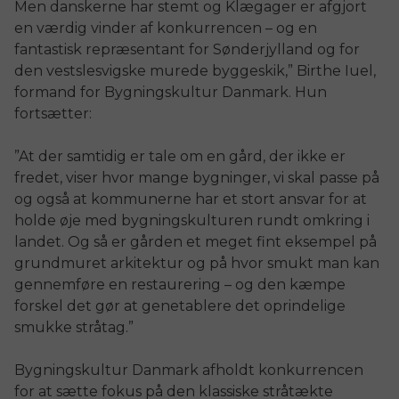
Men danskerne har stemt og Klægager er afgjort
en værdig vinder af konkurrencen – og en
fantastisk repræsentant for Sønderjylland og for
den vestslesvigske murede byggeskik,” Birthe Iuel,
formand for Bygningskultur Danmark. Hun
fortsætter:
”At der samtidig er tale om en gård, der ikke er
fredet, viser hvor mange bygninger, vi skal passe på
og også at kommunerne har et stort ansvar for at
holde øje med bygningskulturen rundt omkring i
landet. Og så er gården et meget fint eksempel på
grundmuret arkitektur og på hvor smukt man kan
gennemføre en restaurering – og den kæmpe
forskel det gør at genetablere det oprindelige
smukke stråtag.”
Bygningskultur Danmark afholdt konkurrencen
for at sætte fokus på den klassiske stråtækte