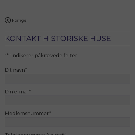
Indlægsnavigation
Forrige
KONTAKT HISTORISKE HUSE
"
*
" indikerer påkrævede felter
Dit navn
*
Din e-mail
*
Medlemsnummer
*