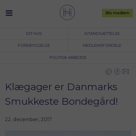
Skip
to
Bliv medlem
content
DIT HUS
ISTANDSÆTTELSE
FOREBYGGELSE
MEDLEMSFORDELE
POLITISK ARBEJDE
Klægager er Danmarks
Smukkeste Bondegård!
22. december, 2017