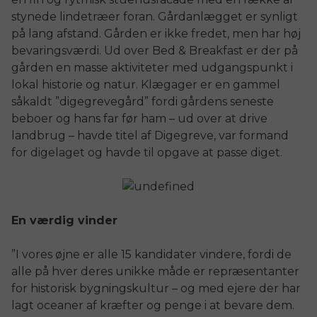
stynede lindetræer foran. Gårdanlægget er synligt
på lang afstand. Gården er ikke fredet, men har høj
bevaringsværdi. Ud over Bed & Breakfast er der på
gården en masse aktiviteter med udgangspunkt i
lokal historie og natur. Klægager er en gammel
såkaldt ”digegrevegård” fordi gårdens seneste
beboer og hans far før ham – ud over at drive
landbrug – havde titel af Digegreve, var formand
for digelaget og havde til opgave at passe diget.
En værdig vinder
”I vores øjne er alle 15 kandidater vindere, fordi de
alle på hver deres unikke måde er repræsentanter
for historisk bygningskultur – og med ejere der har
lagt oceaner af kræfter og penge i at bevare dem.