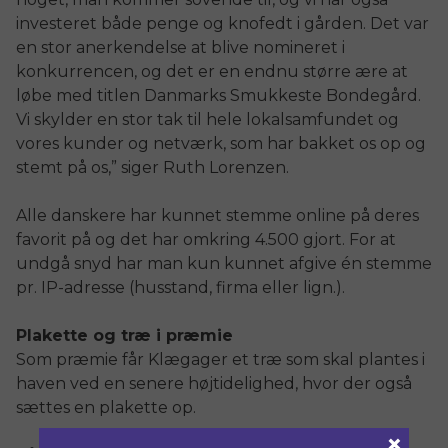
investeret både penge og knofedt i gården. Det var
en stor anerkendelse at blive nomineret i
konkurrencen, og det er en endnu større ære at
løbe med titlen Danmarks Smukkeste Bondegård.
Vi skylder en stor tak til hele lokalsamfundet og
vores kunder og netværk, som har bakket os op og
stemt på os,” siger Ruth Lorenzen.
Alle danskere har kunnet stemme online på deres
favorit på og det har omkring 4.500 gjort. For at
undgå snyd har man kun kunnet afgive én stemme
pr. IP-adresse (husstand, firma eller lign.).
Plakette og træ i præmie
Som præmie får Klægager et træ som skal plantes i
haven ved en senere højtidelighed, hvor der også
sættes en plakette op.
×