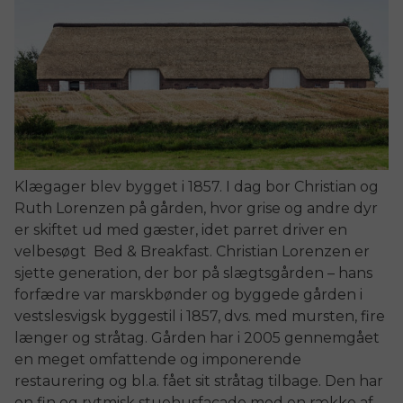
Klægager blev bygget i 1857. I dag bor Christian og
Ruth Lorenzen på gården, hvor grise og andre dyr
er skiftet ud med gæster, idet parret driver en
velbesøgt Bed & Breakfast. Christian Lorenzen er
sjette generation, der bor på slægtsgården – hans
forfædre var marskbønder og byggede gården i
vestslesvigsk byggestil i 1857, dvs. med mursten, fire
længer og stråtag. Gården har i 2005 gennemgået
en meget omfattende og imponerende
restaurering og bl.a. fået sit stråtag tilbage. Den har
en fin og rytmisk stuehusfacade med en række af