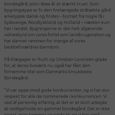
bondegård, som i disse år er stærkt truet. Som
bygningstype er fx den firelængede stråtækte gård
arketypisk dansk og findes – bortset fra nogle få i
Sydsverige, Nordtyskland og Holland – næsten kun
her i landet. Bygningerne er det helt afgørende
vidnesbyrd om vores fortid som landbrugsnation og
har dannet rammen for mange af vores
bedsteforældres barndom.
På Klægager er Ruth og Christian Lorenzen glade
for, at deres livsværk nu også har fået den
fornemme titel som Danmarks Smukkeste
Bondegård:
”Vi var oppe imod gode konkurrenter, og vi har stor
respekt for alle de nominerede i konkurrencen. Vi
ved af personlig erfaring, at det er et stort arbejde
at vedligeholde en gammel bondegård. Det er ikke
noget, man kommer sovende til, og vi har også