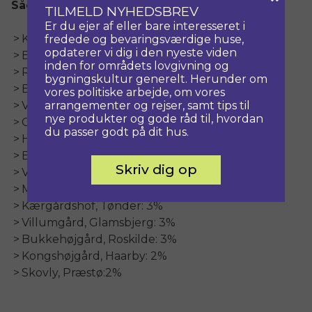
Sådan fordelte stemmerne sig:
TILMELD NYHEDSBREV
Er du ejer af eller bare interesseret i
Klægager, Bredebro: 22%
fredede og bevaringsværdige huse,
opdaterer vi dig i den nyeste viden
Bent Madsens Gård, Haarby: 17%
inden for områdets lovgivning og
Rødegård, Hørve: 9%
bygningskultur generelt. Herunder om
Bregnebjerggård, Borup: 7%
vores politiske arbejde, om vores
arrangementer og rejser, samt tips til
Viby Bygade 12, Mesinge: 7%
nye produkter og gode råd til, hvordan
Grønne Mølle, Ullerslev: 6%
du passer godt på dit hus.
Hjerritsdal Mølle, Hobro: 6%
Bankgaarden, Ulfborg: 5%
Skriv dig op
Vesemosegaard, Glamsbjerg: 4%
Mette Banks gård, Ulfborg: 4%
Kærgårdshof, Tønder: 3%
Villumgård, Glamsbjerg: 3%
Bukkehøjgård, Roskilde: 3%
Kongshøjgård, Haarby: 2%
Skovly, Præstø:2%