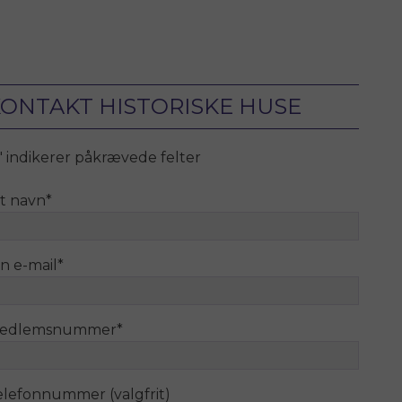
ONTAKT HISTORISKE HUSE
" indikerer påkrævede felter
it navn
*
n e-mail
*
edlemsnummer
*
elefonnummer (valgfrit)