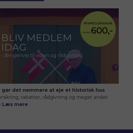
ÅRSMEDLEMSSKAB
600,-
FRA KUN
BLIV MEDLEM
IDAG
- din genvej til viden og rådgivning
i gør det nemmere at eje et historisk hus
orsikring, rabatter, rådgivning og meget andet
> Læs mere