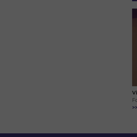
V
F
>