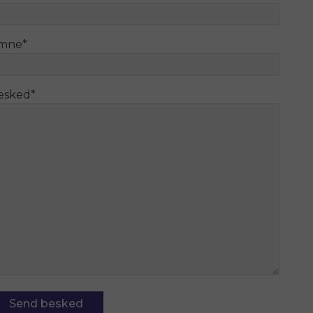
mne
*
esked
*
Send besked