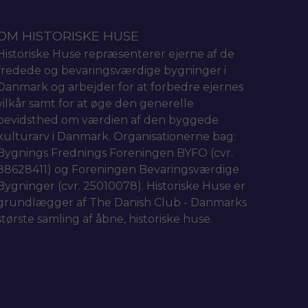
OM HISTORISKE HUSE
Historiske Huse repræsenterer ejerne af de
fredede og bevaringsværdige bygninger i
Danmark og arbejder for at forbedre ejernes
vilkår samt for at øge den generelle
bevidsthed om værdien af den byggede
kulturarv i Danmark. Organisationerne bag:
Bygnings Frednings Foreningen BYFO (cvr.
88628411) og Foreningen Bevaringsværdige
Bygninger (cvr. 25010078). Historiske Huse er
grundlægger af The Danish Club - Danmarks
største samling af åbne, historiske huse.