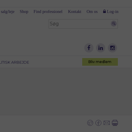
 salg/leje
Shop
Find professionel
Kontakt
Om os
Log-in
Bliv medlem
LITISK ARBEJDE