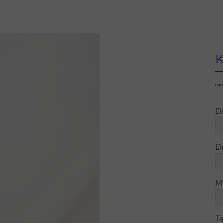
K
"
*
D
Di
M
T