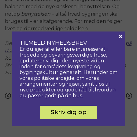
balance med de nye ønsker til benyttelsen. Og
netop
benyttelsen
– altså hvad bygningen skal
bruges til – er altafgørende. For med den følger
livet og dermed vedligeholdelsen.
×
TILMELD NYHEDSBREV
Dette er et sammendrag fra bloggen
Renovering på
Er du ejer af eller bare interesseret i
dagsordenen
af Jesper Backs artikel ”(Gen)brug
fredede og bevaringsværdige huse,
kulturarven – men pas på værdierne” i magasinet
opdaterer vi dig i den nyeste viden
BYG – Bæredygtigt byggeri nr. 1 2016 / Arkitektens
inden for områdets lovgivning og
bygningskultur generelt. Herunder om
Forlag.
vores politiske arbejde, om vores
arrangementer og rejser, samt tips til
nye produkter og gode råd til, hvordan
Indlægsnavigation
du passer godt på dit hus.
Forrige
Næste
Skriv dig op