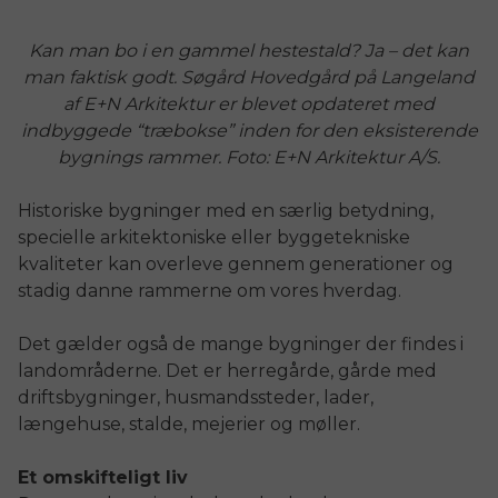
Kan man bo i en gammel hestestald? Ja – det kan
man faktisk godt. Søgård Hovedgård på Langeland
af E+N Arkitektur er blevet opdateret med
indbyggede “træbokse” inden for den eksisterende
bygnings rammer. Foto: E+N Arkitektur A/S.
Historiske bygninger med en særlig betydning,
specielle arkitektoniske eller byggetekniske
kvaliteter kan overleve gennem generationer og
stadig danne rammerne om vores hverdag.
Det gælder også de mange bygninger der findes i
landområderne. Det er herregårde, gårde med
driftsbygninger, husmandssteder, lader,
længehuse, stalde, mejerier og møller.
Et omskifteligt liv