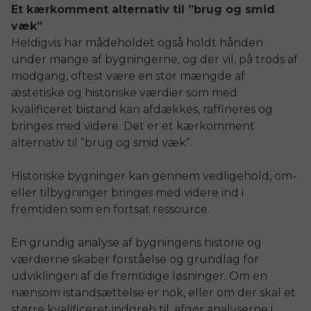
Et kærkomment alternativ til ”brug og smid
væk”
Heldigvis har mådeholdet også holdt hånden
under mange af bygningerne, og der vil, på trods af
modgang, oftest være en stor mængde af
æstetiske og historiske værdier som med
kvalificeret bistand kan afdækkes, raffineres og
bringes med videre. Det er et kærkomment
alternativ til ”brug og smid væk”.
Historiske bygninger kan gennem vedligehold, om-
eller tilbygninger bringes med videre ind i
fremtiden som en fortsat ressource.
En grundig analyse af bygningens historie og
værdierne skaber forståelse og grundlag for
udviklingen af de fremtidige løsninger. Om en
nænsom istandsættelse er nok, eller om der skal et
større kvalificeret indgreb til, afgør analyserne i