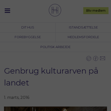
Skip
to
Bliv medlem
content
DIT HUS
ISTANDSÆTTELSE
FOREBYGGELSE
MEDLEMSFORDELE
POLITISK ARBEJDE
Genbrug kulturarven på
landet
1. marts, 2016