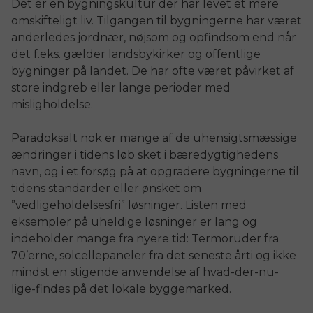
Det er en bygningskultur der har levet et mere
omskifteligt liv. Tilgangen til bygningerne har været
anderledes jordnær, nøjsom og opfindsom end når
det f.eks. gælder landsbykirker og offentlige
bygninger på landet. De har ofte været påvirket af
store indgreb eller lange perioder med
misligholdelse.
Paradoksalt nok er mange af de uhensigtsmæssige
ændringer i tidens løb sket i bæredygtighedens
navn, og i et forsøg på at opgradere bygningerne til
tidens standarder eller ønsket om
”vedligeholdelsesfri” løsninger. Listen med
eksempler på uheldige løsninger er lang og
indeholder mange fra nyere tid: Termoruder fra
70’erne, solcellepaneler fra det seneste årti og ikke
mindst en stigende anvendelse af hvad-der-nu-
lige-findes på det lokale byggemarked.