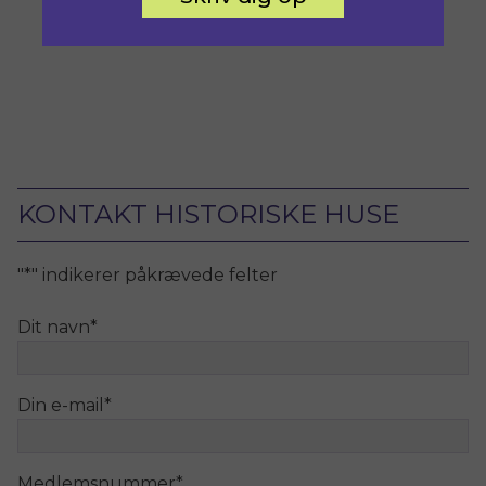
KONTAKT HISTORISKE HUSE
"
*
" indikerer påkrævede felter
Dit navn
*
Din e-mail
*
Medlemsnummer
*