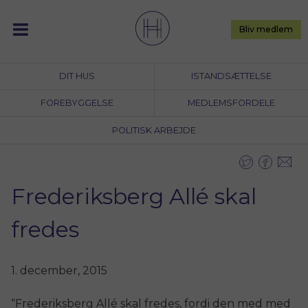
Skip
to
Bliv medlem
content
DIT HUS
ISTANDSÆTTELSE
FOREBYGGELSE
MEDLEMSFORDELE
POLITISK ARBEJDE
Frederiksberg Allé skal
fredes
1. december, 2015
“Frederiksberg Allé skal fredes, fordi den med med