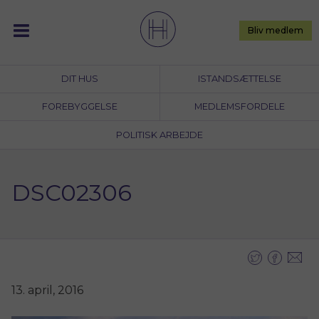
Skip
to
Bliv medlem
content
DIT HUS
ISTANDSÆTTELSE
FOREBYGGELSE
MEDLEMSFORDELE
POLITISK ARBEJDE
DSC02306
13. april, 2016