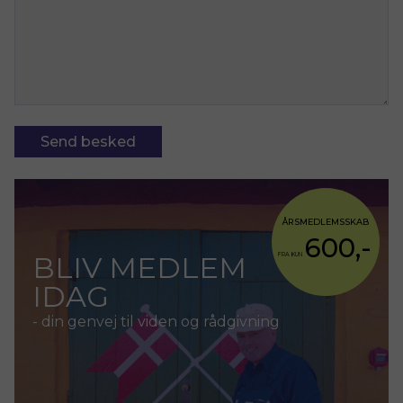
ÅRSMEDLEMSSKAB
600,-
BLIV MEDLEM
FRA KUN
IDAG
- din genvej til viden og rådgivning