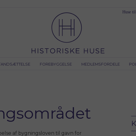
Huse til
TANDSÆTTELSE
FOREBYGGELSE
MEDLEMSFORDELE
PO
ingsområdet
K
lse af bygningsloven til gavn for