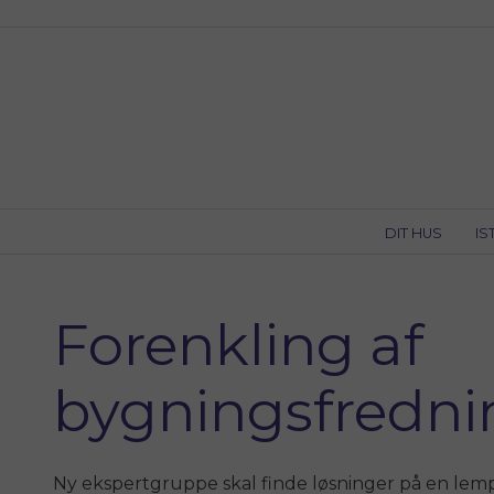
Skip
to
content
DIT HUS
IS
Forenkling af
bygningsfredn
Ny ekspertgruppe skal finde løsninger på en lempe