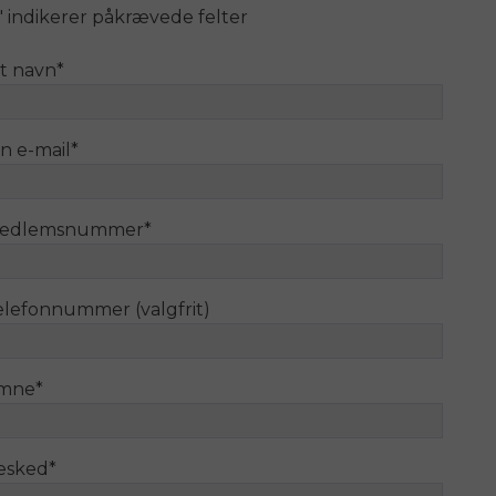
" indikerer påkrævede felter
it navn
*
n e-mail
*
edlemsnummer
*
elefonnummer (valgfrit)
mne
*
esked
*