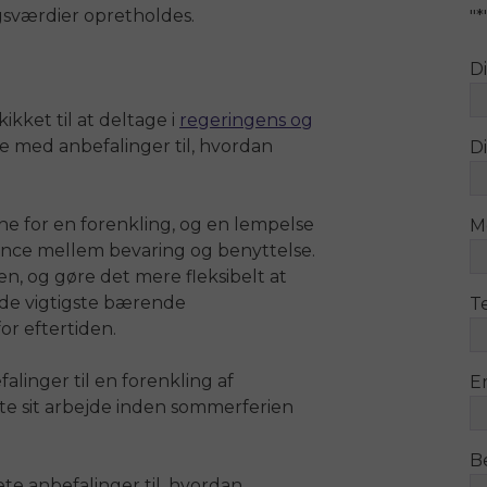
gsværdier opretholdes.
"
*
D
ikket til at deltage i
regeringens og
e med anbefalinger til, hvordan
Di
e for en forenkling, og en lempelse
M
lance mellem bevaring og benyttelse.
en, og gøre det mere fleksibelt at
 de vigtigste bærende
T
or eftertiden.
inger til en forenkling af
E
te sit arbejde inden sommerferien
B
te anbefalinger til, hvordan