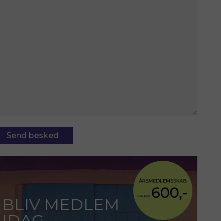
ÅRSMEDLEMSSKAB
600,-
FRA KUN
BLIV MEDLEM
IDAG