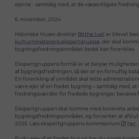
ejerne - samtidig med, at de væsentligste frednin
6. november, 2024
Historiske Huses direktør
Birthe Iuel
er blevet besk
kulturministerens ekspertgruppe
, der skal komm
bygningsfredningsområdet bedst kan forenkles.
Ekspertgruppens formål er at belyse mulighedern
af bygningsfredningen, så der er en fornuftig ba
En forenkling af området skal lette administration
være ejer af en fredet bygning – samtidig med, at
fredningsværdier for fredede bygninger bevares f
Ekspertgruppen skal komme med konkrete anbefal
bygningsfredningsområdet, og forventer at afslut
2025. Læs ekspertgruppens kommisorium
her.
Er du ejer af et fredet hus og har du nogle konkre