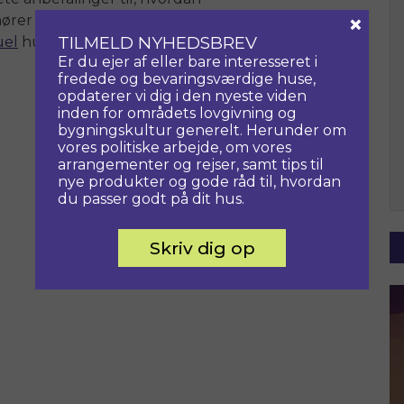
×
ører Historiske Huse meget gerne fra
TILMELD NYHEDSBREV
uel
hurtigst muligt.
Er du ejer af eller bare interesseret i
fredede og bevaringsværdige huse,
opdaterer vi dig i den nyeste viden
Næste
inden for områdets lovgivning og
bygningskultur generelt. Herunder om
vores politiske arbejde, om vores
arrangementer og rejser, samt tips til
nye produkter og gode råd til, hvordan
du passer godt på dit hus.
Skriv dig op