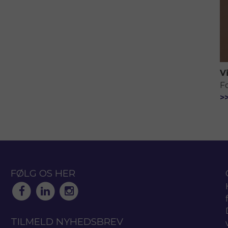
V
F
>
FØLG OS HER
TILMELD NYHEDSBREV