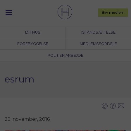
Skip
to
Bliv medlem
content
DIT HUS
ISTANDSÆTTELSE
FOREBYGGELSE
MEDLEMSFORDELE
POLITISK ARBEJDE
esrum
29. november, 2016