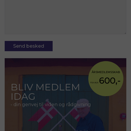
ÅRSMEDLEMSSKAB
600,-
BLIV MEDLEM
FRA KUN
IDAG
- din genvej til viden og rådgivning