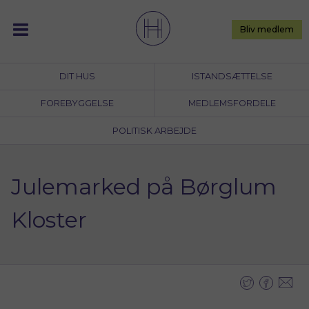
Skip
to
Bliv medlem
content
DIT HUS
ISTANDSÆTTELSE
FOREBYGGELSE
MEDLEMSFORDELE
POLITISK ARBEJDE
Julemarked på Børglum
Kloster