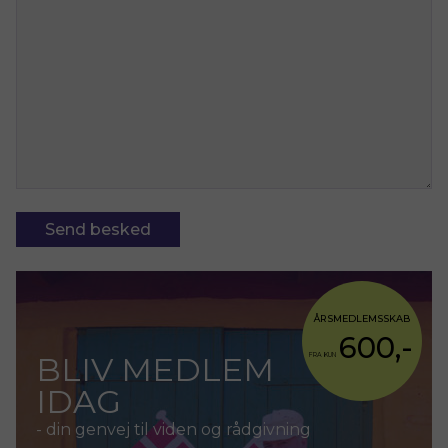
ÅRSMEDLEMSSKAB
600,-
BLIV MEDLEM
FRA KUN
IDAG
- din genvej til viden og rådgivning