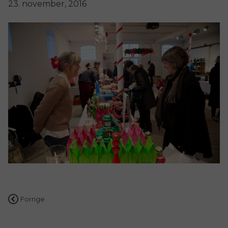
23. november, 2016
Indlægsnavigation
Forrige