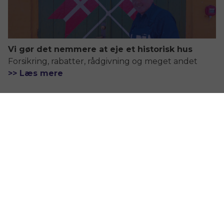
Vi gør det nemmere at eje et historisk hus
Forsikring, rabatter, rådgivning og meget andet
>> Læs mere