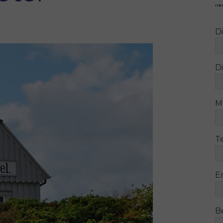
"
*
D
Di
M
T
E
B