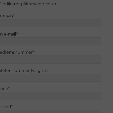
" indikerer påkrævede felter
it navn
*
n e-mail
*
edlemsnummer
*
elefonnummer (valgfrit)
mne
*
esked
*