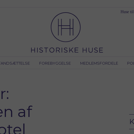
Huse til
TANDSÆTTELSE
FOREBYGGELSE
MEDLEMSFORDELE
PO
r:
n af
K
otel