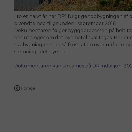
I to et halvt år har DR1 fulgt genopbygningen af 
brændte ned til grunden i september 2016.
Dokumentaren følger byggeprocessen på helt tæt
beslutninger om det nye hotel skal tages. Her er 
træbygning men også frustration over udfordrin
stemning i det nye hotel.
Dokumentaren kan streames på DR indtil juni 20
Indlægsnavigation
Forrige