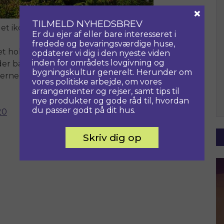
×
TILMELD NYHEDSBREV
det ikoniske Svinkløv Badehotel, der
Er du ejer af eller bare interesseret i
fredede og bevaringsværdige huse,
 hold, og er med når de svære
opdaterer vi dig i den nyeste viden
inden for områdets lovgivning og
der både kærlighed til den oprindelige
bygningskultur generelt. Herunder om
gerne ved at skabe den velkendte
vores politiske arbejde, om vores
arrangementer og rejser, samt tips til
nye produkter og gode råd til, hvordan
du passer godt på dit hus.
20
Skriv dig op
Næste