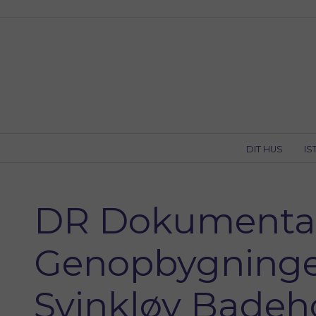
Skip
to
content
DIT HUS
IS
DR Dokumenta
Genopbygninge
Svinkløv Badeh