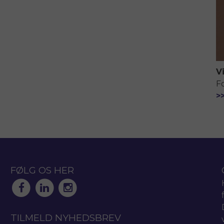
V
F
>
FØLG OS HER
TILMELD NYHEDSBREV