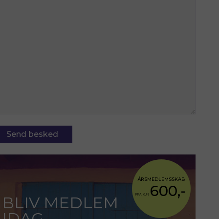
ÅRSMEDLEMSSKAB
600,-
FRA KUN
BLIV MEDLEM
IDAG