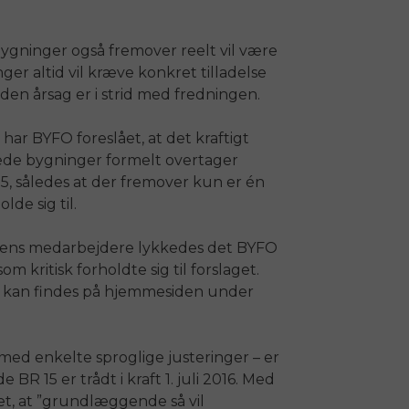
ygninger også fremover reelt vil være
er altid vil kræve konkret tilladelse
den årsag er i strid med fredningen.
r BYFO foreslået, at det kraftigt
edede bygninger formelt overtager
5, således at der fremover kun er én
de sig til.
elsens medarbejdere lykkedes det BYFO
m kritisk forholdte sig til forslaget.
e kan findes på hjemmesiden under
 med enkelte sproglige justeringer – er
BR 15 er trådt i kraft 1. juli 2016. Med
t, at ”grundlæggende så vil