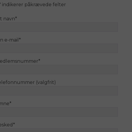
" indikerer påkrævede felter
it navn
*
n e-mail
*
edlemsnummer
*
elefonnummer (valgfrit)
mne
*
esked
*