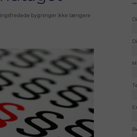
"
*
ingsfredede bygninger ikke længere
D
Di
M
T
E
B