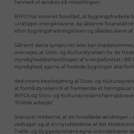
hermed vil ændres på retsstillingen.
BYFO har konkret foreslået, at bygningsfredede b
undtaget energikravene, da sådanne foranstaltning
efter bygningsfredningsloven og således alene af 
Såfremt dette synspunkt ikke kan imødekommes, ha
overvejes, at Slots- og Kulturstyrelsen for de fr
myndighedsbehandlingen af energiafsnittet i BR 1
myndighed, ejerne af fredede bygninger skal forhol
Ved intens bearbejdning af Slots- og Kulturstyr
at formå styrelsen til at fremsende et høringssvar so
BYFOs og Slots- og Kulturstyrelsens høringsbrev
’Politisk arbejde’.
Status er imidlertid, at de foreslåede ændringer –
vedtaget og at en nyudstedelse af det eksisterende 
Trafik- og Byggestyrelsens egne ord indebærer de