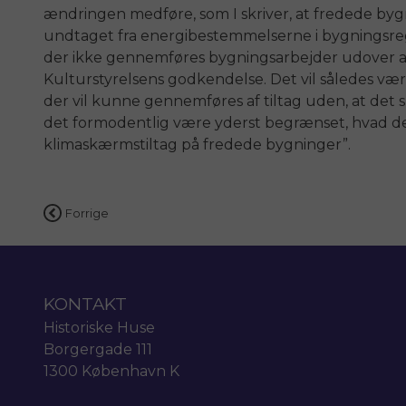
ændringen medføre, som I skriver, at fredede bygn
undtaget fra energibestemmelserne i bygningsre
der ikke gennemføres bygningsarbejder udover al
Kulturstyrelsens godkendelse. Det vil således være
der vil kunne gennemføres af tiltag uden, at det s
det formodentlig være yderst begrænset, hvad d
klimaskærmstiltag på fredede bygninger”.
Indlægsnavigation
Forrige
KONTAKT
Historiske Huse
Borgergade 111
1300 København K