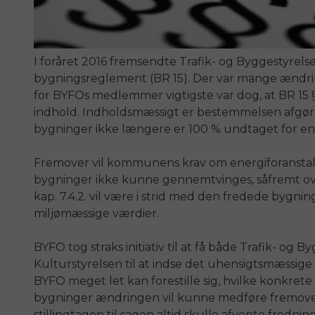
I foråret 2016 fremsendte Trafik- og Byggestyrels
bygningsreglement (BR 15). Der var mange ændring
for BYFOs medlemmer vigtigste var dog, at BR 15 § 7
indhold. Indholdsmæssigt er bestemmelsen afgø
bygninger ikke længere er 100 % undtaget for ene
Fremover vil kommunens krav om energiforansta
bygninger ikke kunne gennemtvinges, såfremt ove
kap. 7.4.2. vil være i strid med den fredede bygning
miljømæssige værdier.
BYFO tog straks initiativ til at få både Trafik- og 
Kulturstyrelsen til at indse det uhensigtsmæssig
BYFO meget let kan forestille sig, hvilke konkrete
bygninger ændringen vil kunne medføre fremove
stillingtagen til sagen altid skulle afvente fre