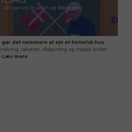
- din genvej til viden og rådgivning
i gør det nemmere at eje et historisk hus
orsikring, rabatter, rådgivning og meget andet
> Læs mere