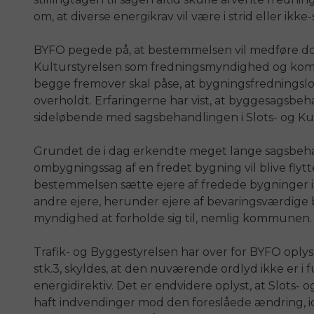
om, at diverse energikrav vil være i strid eller ikk
BYFO pegede på, at bestemmelsen vil medføre dobb
Kulturstyrelsen som fredningsmyndighed og 
begge fremover skal påse, at bygningsfredningsl
overholdt. Erfaringerne har vist, at byggesagsbe
sideløbende med sagsbehandlingen i Slots- og Kul
Grundet de i dag erkendte meget lange sagsbehand
ombygningssag af en fredet bygning vil blive flytt
bestemmelsen sætte ejere af fredede bygninger i 
andre ejere, herunder ejere af bevaringsværdige 
myndighed at forholde sig til, nemlig kommunen.
Trafik- og Byggestyrelsen har over for BYFO oplyst,
stk.3, skyldes, at den nuværende ordlyd ikke er
energidirektiv. Det er endvidere oplyst, at Slots- o
haft indvendinger mod den foreslåede ændring, idet