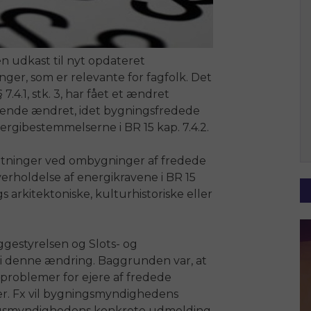
en udkast til nyt opdateret
er, som er relevante for fagfolk. Det
.4.1, stk. 3, har fået et ændret
rende ændret, idet bygningsfredede
rgibestemmelserne i BR 15 kap. 7.4.2.
ltninger ved ombygninger af fredede
rholdelse af energikravene i BR 15
s arkitektoniske, kulturhistoriske eller
Byggestyrelsen og Slots- og
e i denne ændring. Baggrunden var, at
 problemer for ejere af fredede
r. Fx vil bygningsmyndighedens
dningsmyndighedens konkrete udmelding