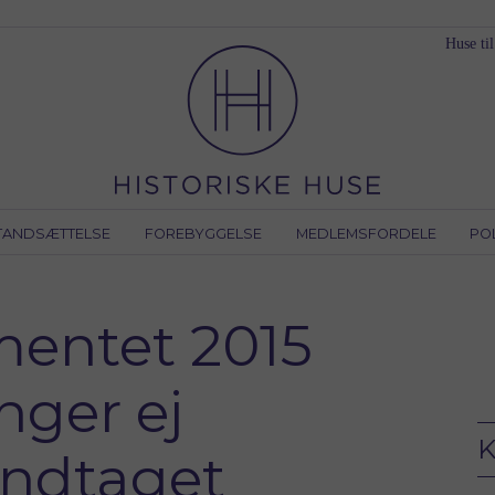
Huse til
TANDSÆTTELSE
FOREBYGGELSE
MEDLEMSFORDELE
PO
entet 2015
nger ej
K
undtaget