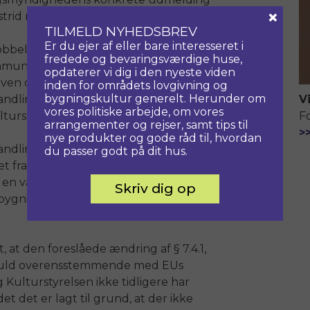
×
e-strid med fredningen!
TILMELD NYHEDSBREV
Er du ejer af eller bare interesseret i
elt forvaltning, idet både Slots- og
fredede og bevaringsværdige huse,
kommunen som bygningsmyndighed
opdaterer vi dig i den nyeste viden
oven og byggeloven/BR 15 er
inden for områdets lovgivning og
bygningskultur generelt. Herunder om
handlingen ikke kan foregå
V
vores politiske arbejde, om vores
turstyrelsen.
F
arrangementer og rejser, samt tips til
>
nye produkter og gode råd til, hvordan
lingstider og risiko for, at en
du passer godt på dit hus.
et fra myndighed til myndighed, vil
en væsentlig dårligere situation end
Skriv dig op
bygninger, der jo kun har én
 at den foreslåede ændring af § 7.4.1,
 i fuld overensstemmende med EUs
g Kulturstyrelsen ikke tidligere har
 det er lagt til grund, at der ikke