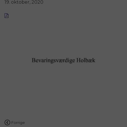
19. oktober, 2020
Indlægsnavigation
Forrige