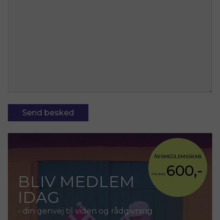
ÅRSMEDLEMSSKAB
600,-
BLIV MEDLEM
FRA KUN
IDAG
- din genvej til viden og rådgivning