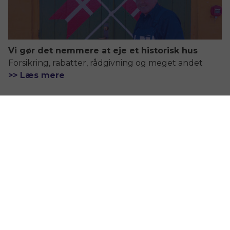
Vi gør det nemmere at eje et historisk hus
Forsikring, rabatter, rådgivning og meget andet
>> Læs mere