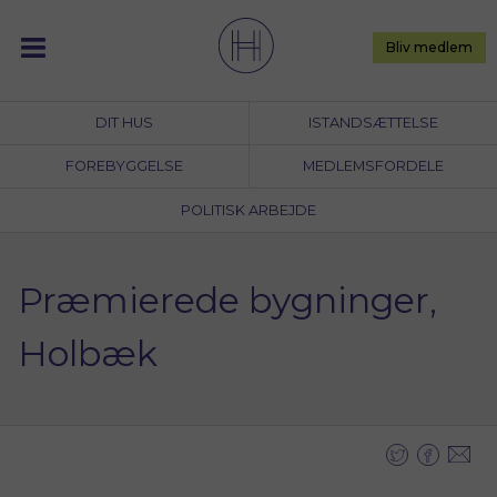
Skip
to
Bliv medlem
content
DIT HUS
ISTANDSÆTTELSE
FOREBYGGELSE
MEDLEMSFORDELE
POLITISK ARBEJDE
Præmierede bygninger,
Holbæk