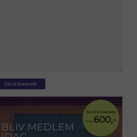
ÅRSMEDLEMSSKAB
600,-
FRA KUN
BLIV MEDLEM
IDAG