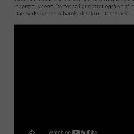
inderst til yderst. Derfor spiller slottet også en a
Danmarks film med barokarkitektur i Danmark: