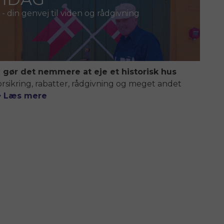
- din genvej til viden og rådgivning
i gør det nemmere at eje et historisk hus
orsikring, rabatter, rådgivning og meget andet
> Læs mere