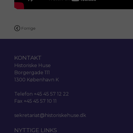
Indlægsnavigation
Forrige
KONTAKT
Historiske Huse
Borgergade 111
1300 København K
Telefon +45 45 57 12 22
Fax +45 45 57 10 11
sekretariat@historiskehuse.dk
NYTTIGE LINKS