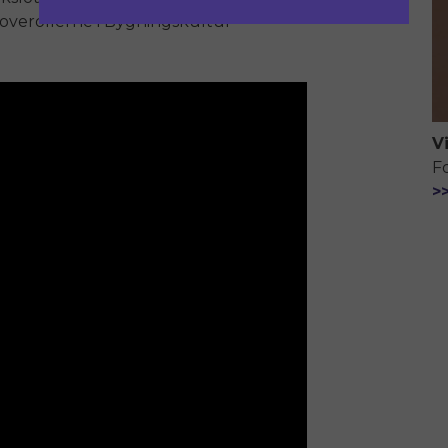
f hoverollerne i Bygningskultur
V
F
>