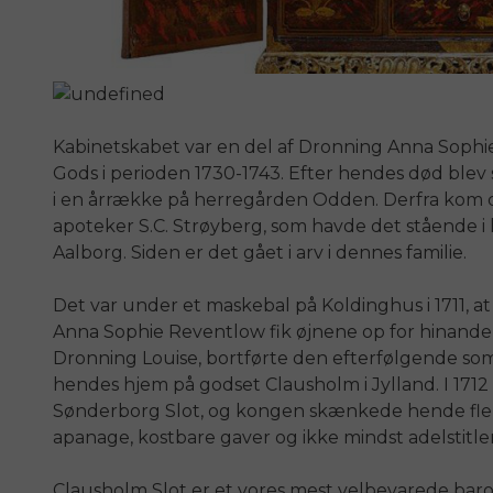
Kabinetskabet var en del af Dronning Anna Sophie
Gods i perioden 1730-1743. Efter hendes død blev 
i en årrække på herregården Odden. Derfra kom de
apoteker S.C. Strøyberg, som havde det stående i
Aalborg. Siden er det gået i arv i dennes familie.
Det var under et maskebal på Koldinghus i 1711, at
Anna Sophie Reventlow fik øjnene op for hinanden
Dronning Louise, bortførte den efterfølgende 
hendes hjem på godset Clausholm i Jylland. I 1712 
Sønderborg Slot, og kongen skænkede hende flere
apanage, kostbare gaver og ikke mindst adelstitlen 
Clausholm Slot er et vores mest velbevarede barok