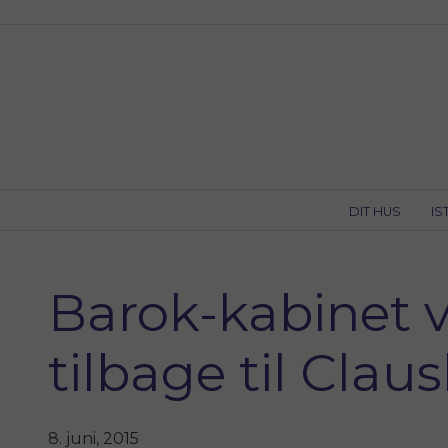
Skip
to
content
DIT HUS
IS
Barok-kabinet 
tilbage til Cla
8. juni, 2015