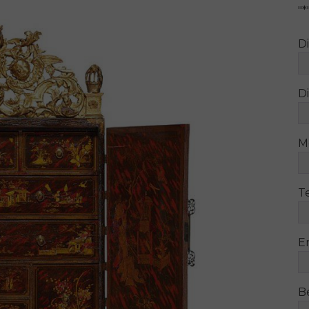
"
*
D
Di
M
T
E
B