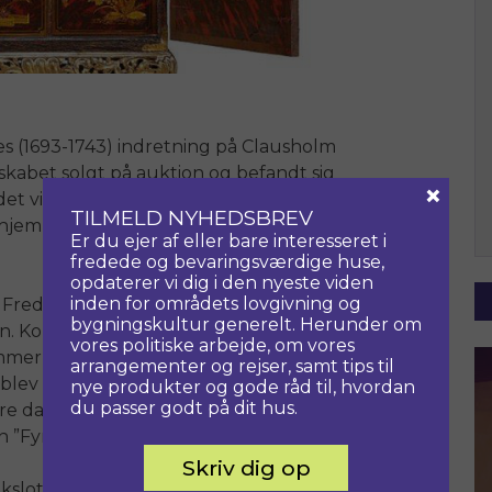
s (1693-1743) indretning på Clausholm
skabet solgt på auktion og befandt sig
×
t via Birkumgaard på Gjøl til
TILMELD NYHEDSBREV
 hjemmet ”Jens Bangs Stenhus” i
Er du ejer af eller bare interesseret i
fredede og bevaringsværdige huse,
opdaterer vi dig i den nyeste viden
inden for områdets lovgivning og
 Frederik IV (1671-1730) og komtesse
bygningskultur generelt. Herunder om
. Kongen, der ellers var gift med
vores politiske arbejde, om vores
sommer den unge smukke komtesse fra
arrangementer og rejser, samt tips til
blev de viet til venstre hånd på
nye produkter og gode råd til, hvordan
du passer godt på dit hus.
 danske godser, en høj årlig
”Fyrstinde af Slesvig”.
Skriv dig op
slotte og et studie i perioden fra