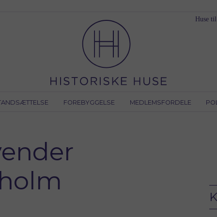
Huse til
TANDSÆTTELSE
FOREBYGGELSE
MEDLEMSFORDELE
PO
vender
usholm
K