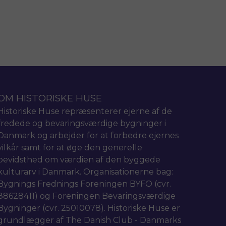
OM HISTORISKE HUSE
Historiske Huse repræsenterer ejerne af de
fredede og bevaringsværdige bygninger i
Danmark og arbejder for at forbedre ejernes
vilkår samt for at øge den generelle
bevidsthed om værdien af den byggede
kulturarv i Danmark. Organisationerne bag:
Bygnings Frednings Foreningen BYFO (cvr.
88628411) og Foreningen Bevaringsværdige
Bygninger (cvr. 25010078). Historiske Huse er
grundlægger af The Danish Club - Danmarks