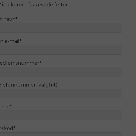
" indikerer påkrævede felter
it navn
*
n e-mail
*
edlemsnummer
*
elefonnummer (valgfrit)
mne
*
esked
*