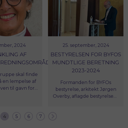
Herregårdsmuseum, Britta
ave været en
Andersen.
de og skattet
lseskollega.
ember, 2024
25. september, 2024
KLING AF
BESTYRELSEN FOR BYFOS
FREDNINGSOMRÅDET
MUNDTLIGE BERETNING
2023-2024
ruppe skal finde
å en lempelse af
Formanden for BYFOs
en til gavn for
bestyrelse, arkitekt Jørgen
mtidig med, at de
Overby, aflagde bestyrelsens
ntligste
beretning til BYFOs
ngsværdier
generalforsamling 2024 på
tholdes.
4
5
6
7
Tranekær. Læs beretningen
her.