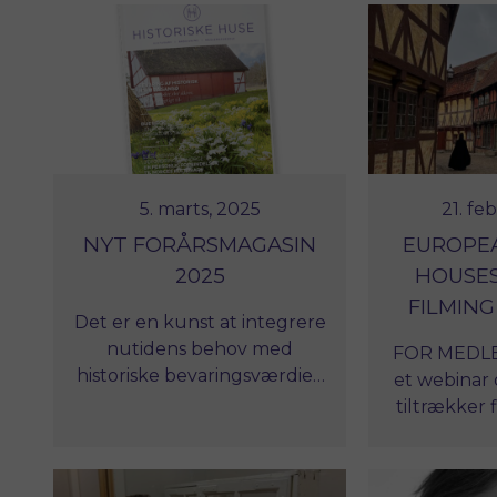
brugen af fugtspærre fra
Dansk 
middelalderen og frem til i
prioriteret
dag.
miljømæs
økonomisk 
den o
resta
børsbygninge
deler Dan
5. marts, 2025
21. fe
særlige e
NYT FORÅRSMAGASIN
EUROPEA
bæredygtig
2025
HOUSES
restaurer
FILMING
byg
Det er en kunst at integrere
nutidens behov med
FOR MEDLE
historiske bevaringsværdier,
et webinar
og vores respekt og
tiltrækker 
kærlighed til de historiske
dit histo
huse er forudsætningen for
kulturmi
at det lykkes.
ramme for 