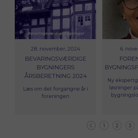
for at h
deltagen
bestyre
28. november, 2024
6. nov
BEVARINGSVÆRDIGE
FOREN
BYGNINGERS
BYGNINGS
ÅRSBERETNING 2024
Ny ekspertg
løsninger p
Læs om det forgangne år i
bygningslov
foreningen
ejerne - sa
væse
fredni
opre
1
2
3