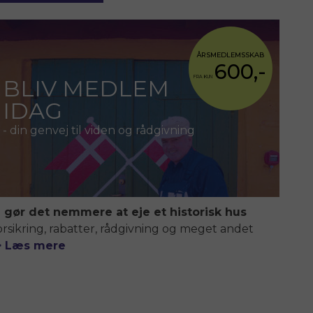
ÅRSMEDLEMSSKAB
600,-
FRA KUN
BLIV MEDLEM
IDAG
- din genvej til viden og rådgivning
i gør det nemmere at eje et historisk hus
orsikring, rabatter, rådgivning og meget andet
> Læs mere