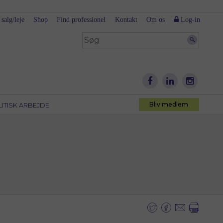
 salg/leje
Shop
Find professionel
Kontakt
Om os
Log-in
Bliv medlem
LITISK ARBEJDE