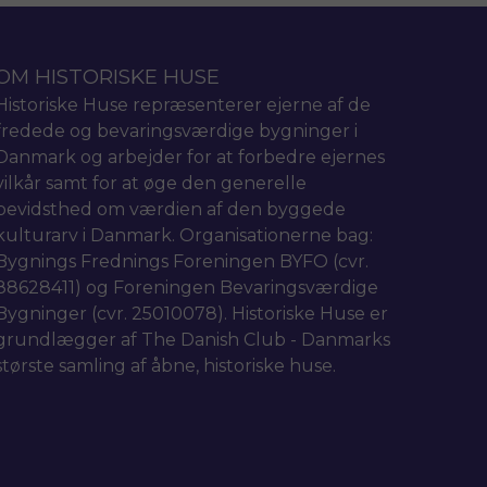
OM HISTORISKE HUSE
Historiske Huse repræsenterer ejerne af de
fredede og bevaringsværdige bygninger i
Danmark og arbejder for at forbedre ejernes
vilkår samt for at øge den generelle
bevidsthed om værdien af den byggede
kulturarv i Danmark. Organisationerne bag:
Bygnings Frednings Foreningen BYFO (cvr.
88628411) og Foreningen Bevaringsværdige
Bygninger (cvr. 25010078). Historiske Huse er
grundlægger af The Danish Club - Danmarks
største samling af åbne, historiske huse.