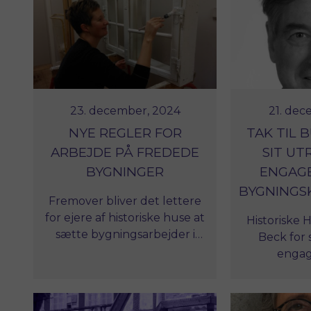
I dette magasin dykker vi
ned i temaer, der
kombinerer vores rige
kulturarv med nutidens
moderne behov.
23. december, 2024
21. dec
NYE REGLER FOR
TAK TIL 
ARBEJDE PÅ FREDEDE
SIT UT
BYGNINGER
ENGAG
BYGNINGS
Fremover bliver det lettere
for ejere af historiske huse at
Historiske 
sætte bygningsarbejder i
Beck for 
gang.
engag
mangeårige,
politiske f
af bygning