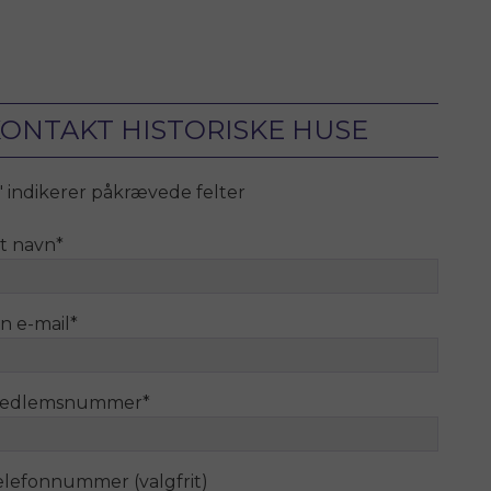
ONTAKT HISTORISKE HUSE
" indikerer påkrævede felter
it navn
*
n e-mail
*
edlemsnummer
*
elefonnummer (valgfrit)