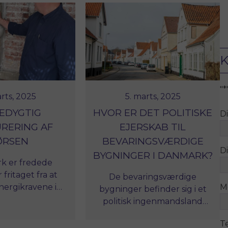
K
"
*
arts, 2025
5. marts, 2025
EDYGTIG
HVOR ER DET POLITISKE
D
RERING AF
EJERSKAB TIL
ØRSEN
BEVARINGSVÆRDIGE
Di
BYGNINGER I DANMARK?
k er fredede
fritaget fra at
De bevaringsværdige
nergikravene i
M
bygninger befinder sig i et
glementet, der
politisk ingenmandsland
 ombygninger af
med delt ansvar og dermed
nde huse. Men
T
reelt intet egentligt politisk