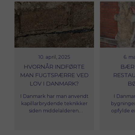
10. april, 2025
6. m
HVORNÅR INDFØRTE
BÆR
MAN FUGTSPÆRRE VED
RESTAU
LOV I DANMARK?
B
I Danmark har man anvendt
I Danmar
kapillarbrydende teknikker
bygninger 
siden middelalderen.
opfylde e
Historiske Huse deler her
Bygningsre
Institut for Fugttekniks
gælder for
historiske gennemgang af
eksistere