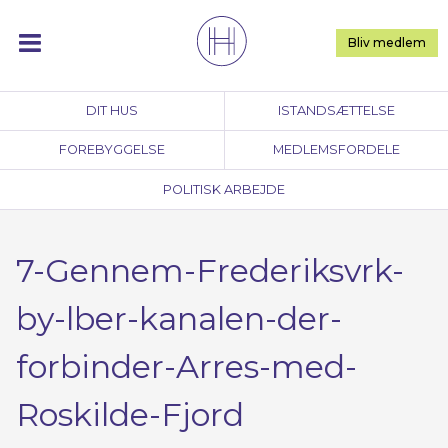
Skip
to
Bliv medlem
content
DIT HUS
ISTANDSÆTTELSE
FOREBYGGELSE
MEDLEMSFORDELE
POLITISK ARBEJDE
7-Gennem-Frederiksvrk-
by-lber-kanalen-der-
forbinder-Arres-med-
Roskilde-Fjord