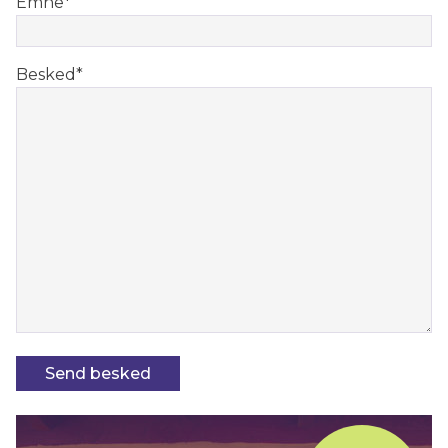
Emne
*
Besked
*