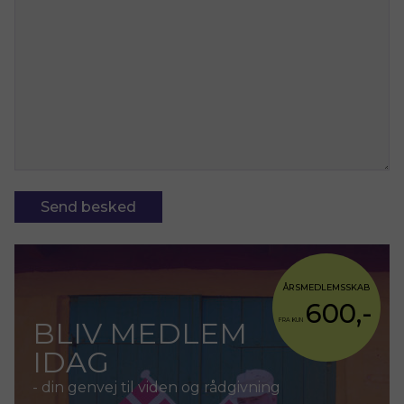
ÅRSMEDLEMSSKAB
600,-
BLIV MEDLEM
FRA KUN
IDAG
- din genvej til viden og rådgivning