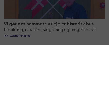
Vi gør det nemmere at eje et historisk hus
Forsikring, rabatter, rådgivning og meget andet
>> Læs mere