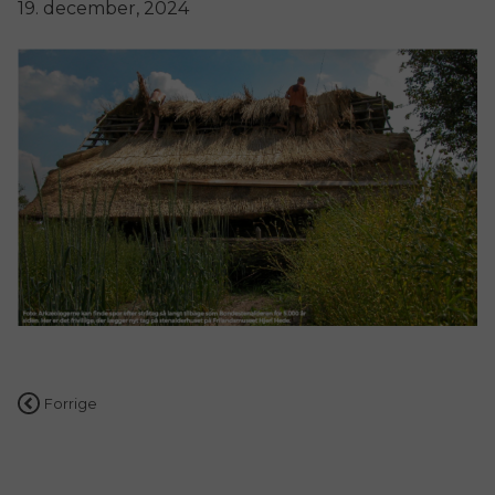
19. december, 2024
Indlægsnavigation
Forrige