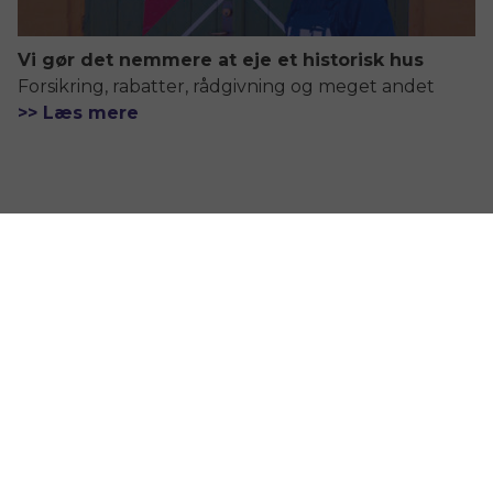
Vi gør det nemmere at eje et historisk hus
Forsikring, rabatter, rådgivning og meget andet
>> Læs mere