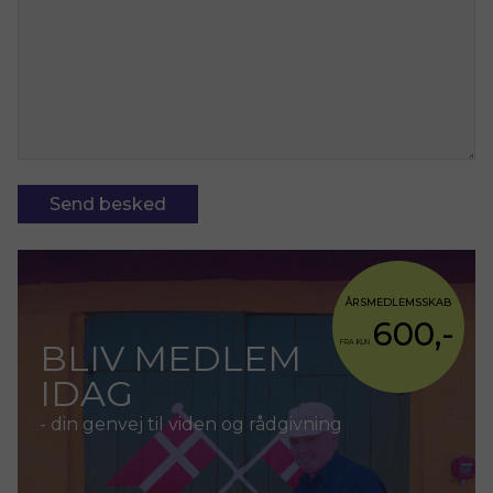
Send besked
ÅRSMEDLEMSSKAB
600,-
BLIV MEDLEM
FRA KUN
IDAG
- din genvej til viden og rådgivning