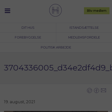
Skip
to
Bliv medlem
content
DIT HUS
ISTANDSÆTTELSE
FOREBYGGELSE
MEDLEMSFORDELE
POLITISK ARBEJDE
3704336005_d34e2df4d9_
19. august, 2021