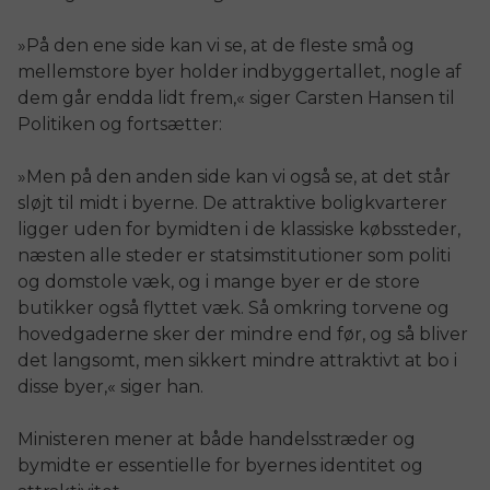
»På den ene side kan vi se, at de fleste små og
mellemstore byer holder indbyggertallet, nogle af
dem går endda lidt frem,« siger Carsten Hansen til
Politiken og fortsætter:
»Men på den anden side kan vi også se, at det står
sløjt til midt i byerne. De attraktive boligkvarterer
ligger uden for bymidten i de klassiske købssteder,
næsten alle steder er statsimstitutioner som politi
og domstole væk, og i mange byer er de store
butikker også flyttet væk. Så omkring torvene og
hovedgaderne sker der mindre end før, og så bliver
det langsomt, men sikkert mindre attraktivt at bo i
disse byer,« siger han.
Ministeren mener at både handelsstræder og
bymidte er essentielle for byernes identitet og