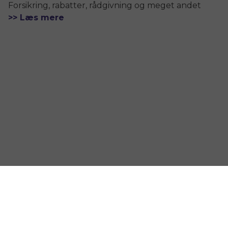
Forsikring, rabatter, rådgivning og meget andet
>> Læs mere