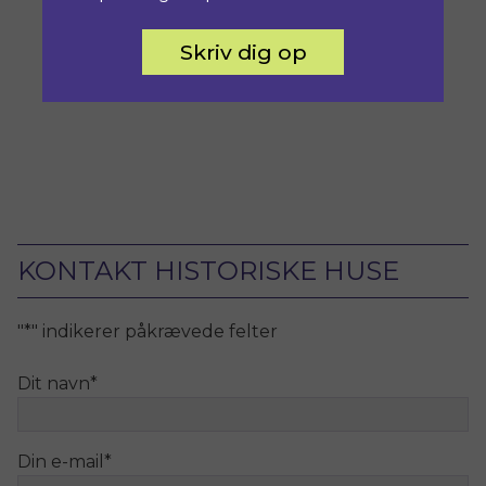
Skriv dig op
KONTAKT HISTORISKE HUSE
"
*
" indikerer påkrævede felter
Dit navn
*
Din e-mail
*