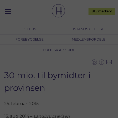
Skip
to
Bliv medlem
content
DIT HUS
ISTANDSÆTTELSE
FOREBYGGELSE
MEDLEMSFORDELE
POLITISK ARBEJDE
30 mio. til bymidter i
provinsen
25. februar, 2015
15. aug 2014 –
Landbrugsavisen