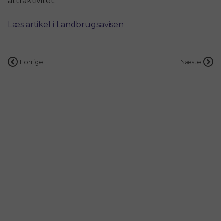
attraktivitet.
Læs artikel i Landbrugsavisen
Indlægsnavigation
Forrige
Næste